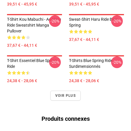
39,51 € - 45,95 €
39,51 € - 45,95 €
T-Shirt Kou Mabuchi - Ao Haru
Sweat-Shirt Haru Ride Blue
-20%
-20%
Ride Sweatshirt Manga
Spring
Pullover
37,67 € - 44,11 €
37,67 € - 44,11 €
T-Shirt Essentiel Blue Spring
T-Shirts Blue Spring Ride
-20%
-20%
Ride
Surdimensionnés
24,38 € - 28,06 €
24,38 € - 28,06 €
VOIR PLUS
Produits connexes