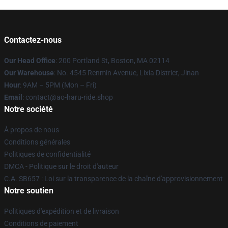
Contactez-nous
Our Head Office
: 200 Portland St, Boston, MA 02114
Our Warehouse
: No. 4545 Renmin Avenue, Lixia District, Jinan
Hour
: 9AM – 5PM (Mon – Fri)
Email
: contact@ao-haru-ride.shop
Notre société
À propos de nous
Conditions générales
Politiques de confidentialité
DMCA - Politique sur le droit d'auteur
C.A. SB657 : Loi sur la transparence de la chaîne d'approvisionnement
Notre soutien
Politiques d'expédition et de livraison
Conditions de paiement