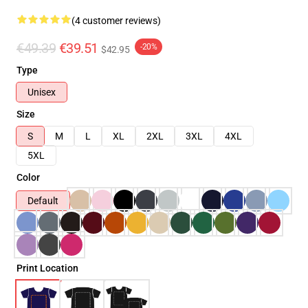
(4 customer reviews)
€49.39
€39.51
-20%
$42.95
Type
Unisex
Size
S
M
L
XL
2XL
3XL
4XL
5XL
Color
Default
Print Location