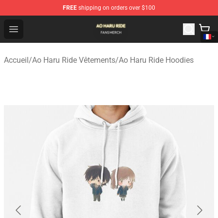
FREE
shipping on orders over $100
Ao Haru Ride Shop - Official Ao Haru Ride Merchandise S
Open menu
Accueil
/
Ao Haru Ride Vêtements
/
Ao Haru Ride Hoodies