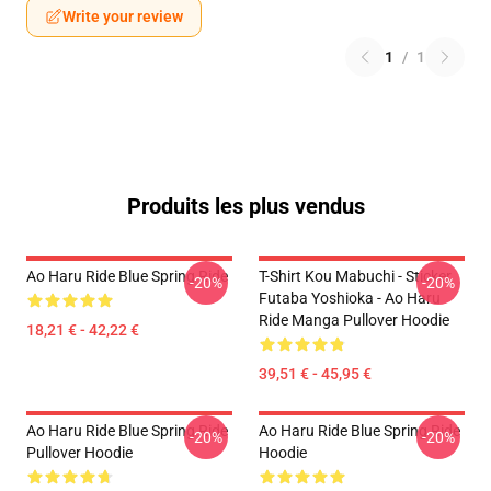
Write your review
1
/
1
Produits les plus vendus
Ao Haru Ride Blue Spring Ride
T-Shirt Kou Mabuchi - Sticker
-20%
-20%
Futaba Yoshioka - Ao Haru
Ride Manga Pullover Hoodie
18,21 € - 42,22 €
39,51 € - 45,95 €
Ao Haru Ride Blue Spring Ride
Ao Haru Ride Blue Spring Ride
-20%
-20%
Pullover Hoodie
Hoodie