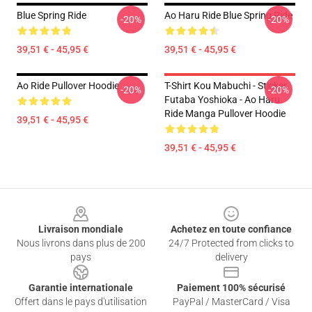
Blue Spring Ride
Ao Haru Ride Blue Spring Ride
-20%
-20%
39,51 € - 45,95 €
39,51 € - 45,95 €
Ao Ride Pullover Hoodie
T-Shirt Kou Mabuchi - Sticker
-20%
-20%
Futaba Yoshioka - Ao Haru
Ride Manga Pullover Hoodie
39,51 € - 45,95 €
39,51 € - 45,95 €
Footer
Livraison mondiale
Achetez en toute confiance
Nous livrons dans plus de 200
24/7 Protected from clicks to
pays
delivery
Garantie internationale
Paiement 100% sécurisé
Offert dans le pays d'utilisation
PayPal / MasterCard / Visa