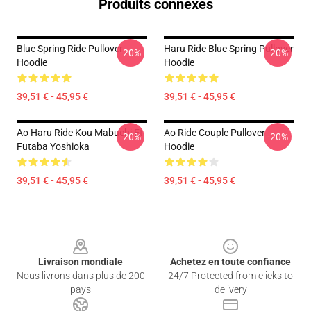
Produits connexes
Blue Spring Ride Pullover
Haru Ride Blue Spring Pullover
-20%
-20%
Hoodie
Hoodie
39,51 € - 45,95 €
39,51 € - 45,95 €
Ao Haru Ride Kou Mabuchi Et
Ao Ride Couple Pullover
-20%
-20%
Futaba Yoshioka
Hoodie
39,51 € - 45,95 €
39,51 € - 45,95 €
Footer
Livraison mondiale
Achetez en toute confiance
Nous livrons dans plus de 200
24/7 Protected from clicks to
pays
delivery