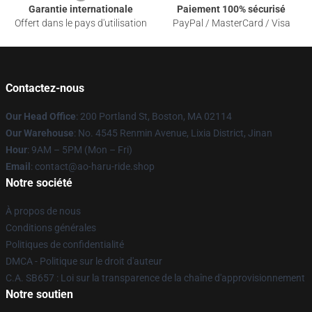
Garantie internationale
Paiement 100% sécurisé
Offert dans le pays d'utilisation
PayPal / MasterCard / Visa
Contactez-nous
Our Head Office
: 200 Portland St, Boston, MA 02114
Our Warehouse
: No. 4545 Renmin Avenue, Lixia District, Jinan
Hour
: 9AM – 5PM (Mon – Fri)
Email
: contact@ao-haru-ride.shop
Notre société
À propos de nous
Conditions générales
Politiques de confidentialité
DMCA - Politique sur le droit d'auteur
C.A. SB657 : Loi sur la transparence de la chaîne d'approvisionnement
Notre soutien