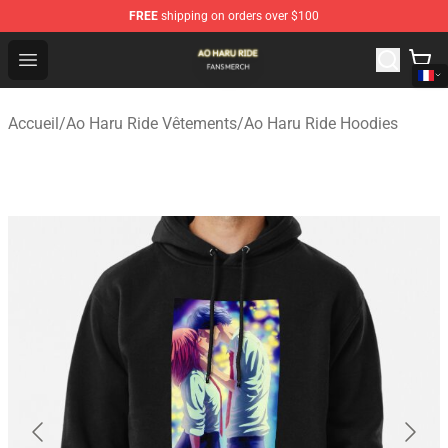
FREE
shipping on orders over $100
Ao Haru Ride Shop - Official Ao Haru Ride Merchandise S
Open menu
Accueil
/
Ao Haru Ride Vêtements
/
Ao Haru Ride Hoodies