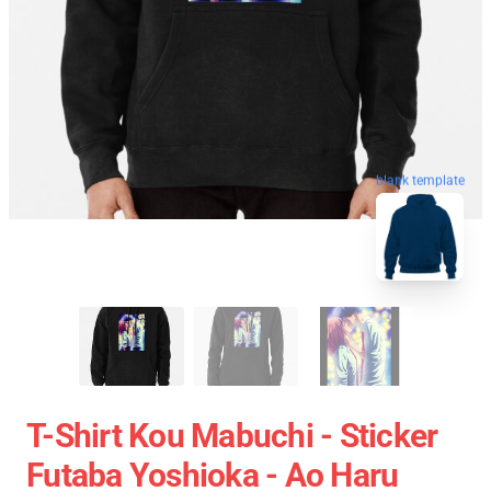
blank template
T-Shirt Kou Mabuchi - Sticker
Futaba Yoshioka - Ao Haru