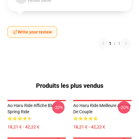
Verified owner
Write your review
1
/
1
Produits les plus vendus
Ao Haru Ride Affiche Blue
Ao Haru Ride Meilleure Affiche
-20%
-20%
Spring Ride
De Couple
18,21 € - 42,22 €
18,21 € - 42,22 €