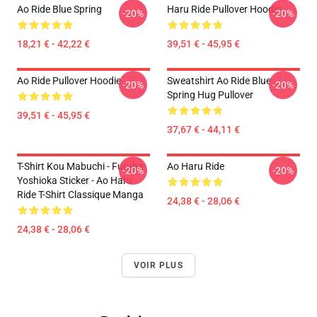
Ao Ride Blue Spring
Haru Ride Pullover Hoodie
-20%
-20%
18,21 € - 42,22 €
39,51 € - 45,95 €
Ao Ride Pullover Hoodie
Sweatshirt Ao Ride Blue
-20%
-20%
Spring Hug Pullover
39,51 € - 45,95 €
37,67 € - 44,11 €
T-Shirt Kou Mabuchi - Futaba
Ao Haru Ride
-20%
-20%
Yoshioka Sticker - Ao Haru
Ride T-Shirt Classique Manga
24,38 € - 28,06 €
24,38 € - 28,06 €
VOIR PLUS