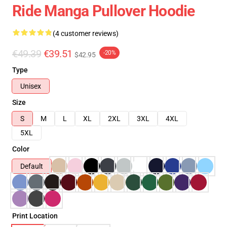
Ride Manga Pullover Hoodie
(4 customer reviews)
€49.39
€39.51
-20%
$42.95
Type
Unisex
Size
S
M
L
XL
2XL
3XL
4XL
5XL
Color
Default
Print Location