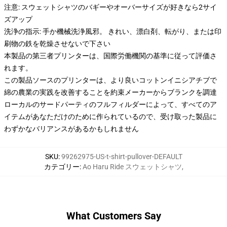
注意: スウェットシャツのバギーやオーバーサイズが好きなら2サイ
ズアップ
洗浄の指示: 手か機械洗浄風邪。 きれい、漂白剤、転がり、または印
刷物の鉄を乾燥させないで下さい
本製品の第三者プリンターは、国際労働機関の基準に従って評価さ
れます。
この製品ソースのプリンターは、より良いコットンイニシアチブで
綿の農業の実践を改善することを約束メーカーからブランクを調達
ローカルのサードパーティのフルフィルダーによって、すべてのア
イテムがあなただけのために作られているので、受け取った製品に
わずかなバリアンスがあるかもしれません
SKU
:
99262975-US-t-shirt-pullover-DEFAULT
カテゴリー
:
Ao Haru Ride スウェットシャツ
,
What Customers Say