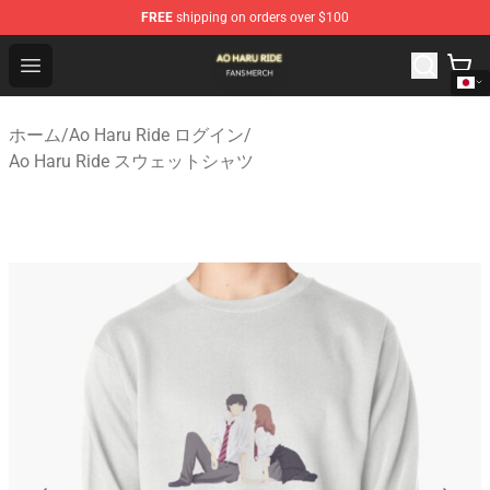
FREE
shipping on orders over $100
Ao Haru Ride Shop - Official Ao Haru Ride Merchandise S
Open menu
ホーム
/
Ao Haru Ride ログイン
/
Ao Haru Ride スウェットシャツ