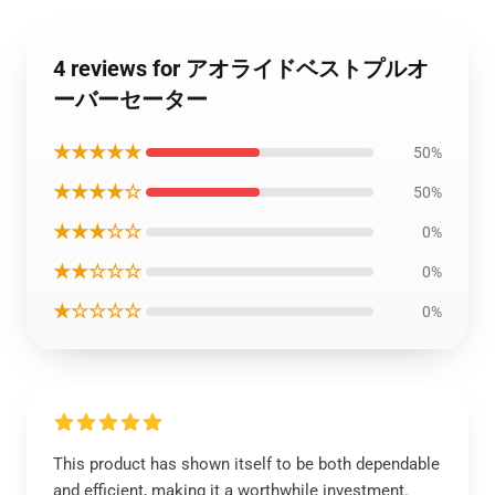
4 reviews for アオライドベストプルオ
ーバーセーター
★★★★★
50%
★★★★☆
50%
★★★☆☆
0%
★★☆☆☆
0%
★☆☆☆☆
0%
This product has shown itself to be both dependable
and efficient, making it a worthwhile investment.