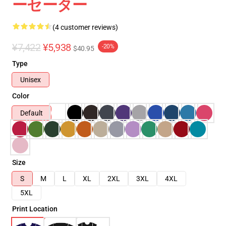
ーセーター
(4 customer reviews)
¥7,422
¥5,938
-20%
$40.95
Type
Unisex
Color
Default
Size
S
M
L
XL
2XL
3XL
4XL
5XL
Print Location