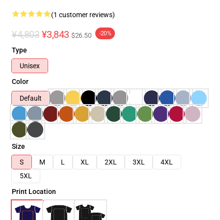
(1 customer reviews)
¥4,803
¥3,843
-20%
$26.50
Type
Unisex
Color
Default
Size
S
M
L
XL
2XL
3XL
4XL
5XL
Print Location