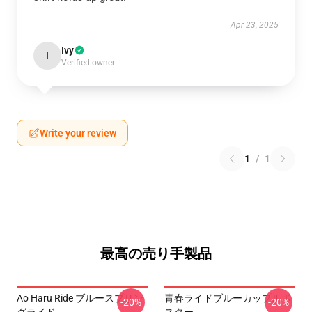
Apr 23, 2025
Ivy
I
Verified owner
Write your review
1
/
1
最高の売り手製品
Ao Haru Ride ブルースプリン
青春ライドブルーカップルポ
-20%
-20%