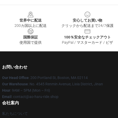
Footer
世界中に配送
安心してお買い物
200カ国以上に配送
クリックから配送まで24/7保護
国際保証
100％安全なチェックアウト
使用国で提供
PayPal / マスターカード / ビザ
お問い合わせ
Our Head Office
: 200 Portland St, Boston, MA 02114
Our Warehouse
: No. 4545 Renmin Avenue, Lixia District, Jinan
Hour
: 9AM – 5PM (Mon – Fri)
Email
: contact@ao-haru-ride.shop
会社案内
私たちについて