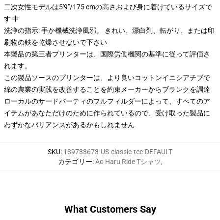
二次女性モデルは5'9"/175 cmの高さおよび身に着けているサイズで
す 中
洗浄の指示: 手か機械洗浄風邪。 きれい、漂白剤、転がり、または印
刷物の鉄を乾燥させないで下さい
本製品の第三者プリンターは、国際労働機関の基準に従って評価さ
れます。
この製品ソースのプリンターは、より良いコットンイニシアチブで
綿の農業の実践を改善することを約束メーカーからブランクを調達
ローカルのサードパーティのフルフィルダーによって、すべてのア
イテムがあなただけのために作られているので、受け取った製品に
わずかなバリアンスがあるかもしれません
SKU
:
139733673-US-classic-tee-DEFAULT
カテゴリー
:
Ao Haru Ride Tシャツ
,
What Customers Say