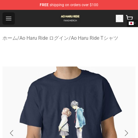
FREE
shipping on orders over $100
Ao Haru Ride Shop - Official Ao Haru Ride Merchandise S
Open menu
ホーム
/
Ao Haru Ride ログイン
/
Ao Haru Ride Tシャツ