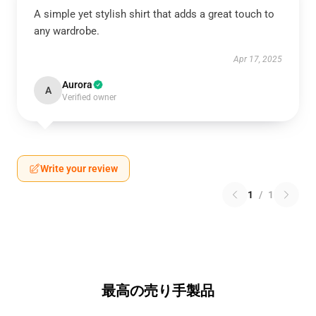
A simple yet stylish shirt that adds a great touch to
any wardrobe.
Apr 17, 2025
Aurora
A
Verified owner
Write your review
1
/
1
最高の売り手製品