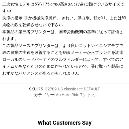
二次女性モデルは5'9"/175 cmの高さおよび身に着けているサイズで
す 中
洗浄の指示: 手か機械洗浄風邪。 きれい、漂白剤、転がり、または印
刷物の鉄を乾燥させないで下さい
本製品の第三者プリンターは、国際労働機関の基準に従って評価さ
れます。
この製品ソースのプリンターは、より良いコットンイニシアチブで
綿の農業の実践を改善することを約束メーカーからブランクを調達
ローカルのサードパーティのフルフィルダーによって、すべてのア
イテムがあなただけのために作られているので、受け取った製品に
わずかなバリアンスがあるかもしれません
SKU
:
75132709-US-classic-tee-DEFAULT
カテゴリー
:
Ao Haru Ride Tシャツ
,
What Customers Say