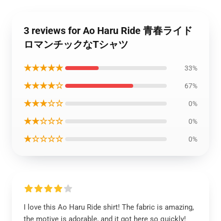
3 reviews for Ao Haru Ride 青春ライド
ロマンチックなTシャツ
★★★★★
33%
★★★★☆
67%
★★★☆☆
0%
★★☆☆☆
0%
★☆☆☆☆
0%
I love this Ao Haru Ride shirt! The fabric is amazing,
the motive is adorable, and it got here so quickly!