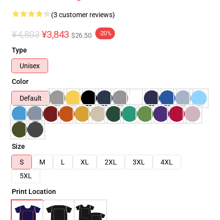
(3 customer reviews)
¥4,803
¥3,843
-20%
$26.50
Type
Unisex
Color
Default
Size
S
M
L
XL
2XL
3XL
4XL
5XL
Print Location