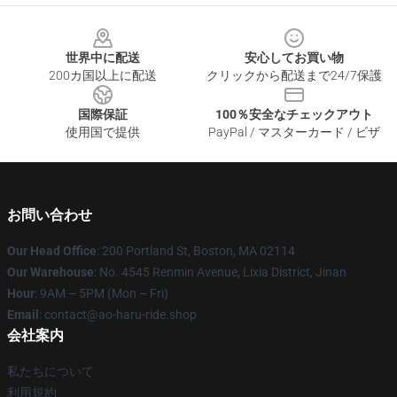
Footer
世界中に配送
安心してお買い物
200カ国以上に配送
クリックから配送まで24/7保護
国際保証
100％安全なチェックアウト
使用国で提供
PayPal / マスターカード / ビザ
お問い合わせ
Our Head Office
: 200 Portland St, Boston, MA 02114
Our Warehouse
: No. 4545 Renmin Avenue, Lixia District, Jinan
Hour
: 9AM – 5PM (Mon – Fri)
Email
: contact@ao-haru-ride.shop
会社案内
私たちについて
利用規約