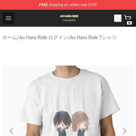
FREE
shipping on orders over $100
Ao Haru Ride Shop - Official Ao Haru Ride Merchandise S
Open menu
ホーム
/
Ao Haru Ride ログイン
/
Ao Haru Ride Tシャツ