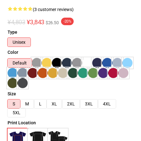
(3 customer reviews)
¥4,803
¥3,843
-20%
$26.50
Type
Unisex
Color
Default
Size
S
M
L
XL
2XL
3XL
4XL
5XL
Print Location