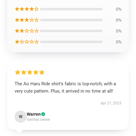
★★★★☆
0%
★★★☆☆
0%
★★☆☆☆
0%
★☆☆☆☆
0%
The Ao Haru Ride shirt’s fabric is top-notch, with a
very cute pattern. Plus, it arrived in no time at all!
Apr 21, 2025
Warren
W
Verified owner