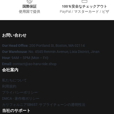
国際保証
100％安全なチェックアウト
使用国で提供
PayPal / マスターカード / ビザ
お問い合わせ
Our Head Office
: 200 Portland St, Boston, MA 02114
Our Warehouse
: No. 4545 Renmin Avenue, Lixia District, Jinan
Hour
: 9AM – 5PM (Mon – Fri)
Email
: contact@ao-haru-ride.shop
会社案内
私たちについて
利用規約
プライバシーポリシー
DMCA - 著作権ポリシー
カリフォルニアSB657: サプライチェーンの透明性法
当社のサポート