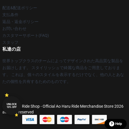
配送&配送ポリシー
支払条件
返品・返金ポリシー
お問い合わせ
カスタマーサポート(FAQ)
スタッフ
私達の店
世界トップクラスのチームによってデザインされた高品質な製品を
お届けします。 スタイリッシュで綺麗な商品をご用意しておりま
す。 これは、個々のスタイルを表示するだけでなく、他の人とあな
たの個性を共有するためのものです。
UNLOCK
© Ao Haru Ride Shop - Official Ao Haru Ride Merchandise Store 2026
10% OFF
all rights reserved
Help