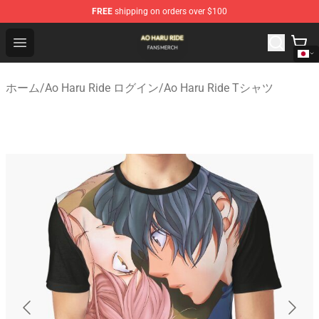
FREE
shipping on orders over $100
Ao Haru Ride Shop - Official Ao Haru Ride Merchandise S
Open menu
ホーム
/
Ao Haru Ride ログイン
/
Ao Haru Ride Tシャツ