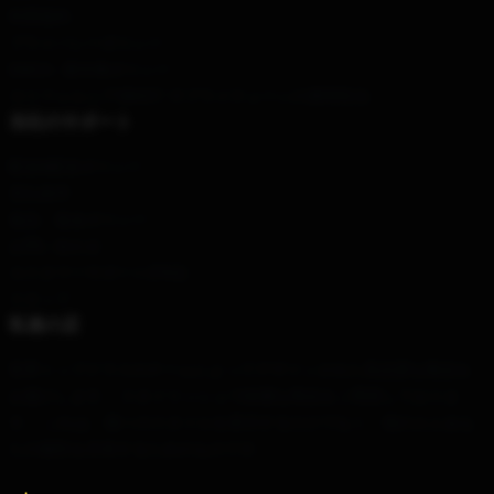
利用規約
プライバシーポリシー
DMCA - 著作権ポリシー
カリフォルニアSB657: サプライチェーンの透明性法
当社のサポート
配送&配送ポリシー
支払条件
返品・返金ポリシー
お問い合わせ
カスタマーサポート(FAQ)
スタッフ
私達の店
世界トップクラスのチームによってデザインされた高品質な製品を
お届けします。 スタイリッシュで綺麗な商品をご用意しておりま
す。 これは、個々のスタイルを表示するだけでなく、他の人とあな
たの個性を共有するためのものです。