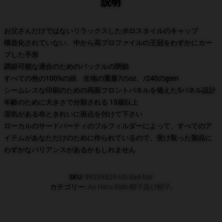
説明
お父さんだけではないリラックスしたポロスタイルのキャップ
構造化されていない、中から高プロファイルの王冠をわずかにカー
ブした手形
調節可能な適合のためのバックルの閉鎖
すべての色の100%の綿、生地の重量7のoz。/240のgsm
シームレスな印刷のための両面フロントパネルを備えた5パネル設計
年齢のために大きさで分類される 13歳以上
湿気がある布ときれいに斑点を付けて下さい
ローカルのサードパーティのフルフィルダーによって、すべてのア
イテムがあなただけのために作られているので、受け取った製品に
わずかなバリアンスがあるかもしれません
SKU
:
99259529-US-dad-hat
カテゴリー
:
Ao Haru Ride 帽子及び帽子
,