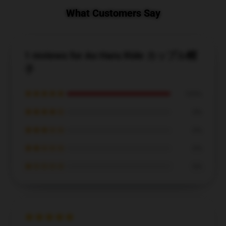
What Customers Say
EXCLUSIVE MEMBER OFFER
1 reviews for Ao Haru Ride カップル帽
UNLOCK
10% OFF
子
★★★★★
Instant discount
Exclusive offers
Early access
100%
★★★★☆
0%
Join 50,000+ fans & get your instant discount, exclusive
drops, and members-only deals.
★★★☆☆
0%
★★☆☆☆
0%
★☆☆☆☆
0%
UNLOCK 10% OFF NOW
We respect your privacy. Unsubscribe anytime.
OR