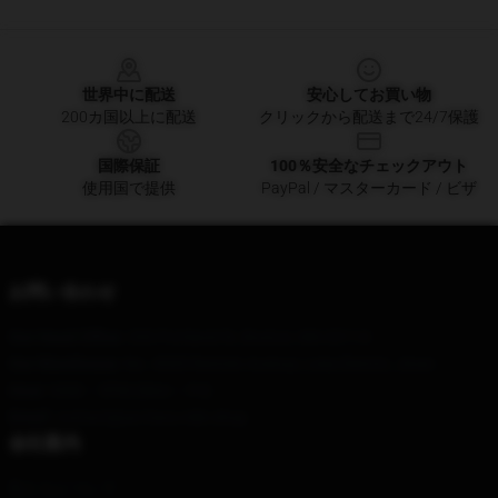
Footer
世界中に配送
安心してお買い物
200カ国以上に配送
クリックから配送まで24/7保護
国際保証
100％安全なチェックアウト
使用国で提供
PayPal / マスターカード / ビザ
お問い合わせ
Our Head Office
: 200 Portland St, Boston, MA 02114
Our Warehouse
: No. 4545 Renmin Avenue, Lixia District, Jinan
Hour
: 9AM – 5PM (Mon – Fri)
Email
: contact@ao-haru-ride.shop
会社案内
私たちについて