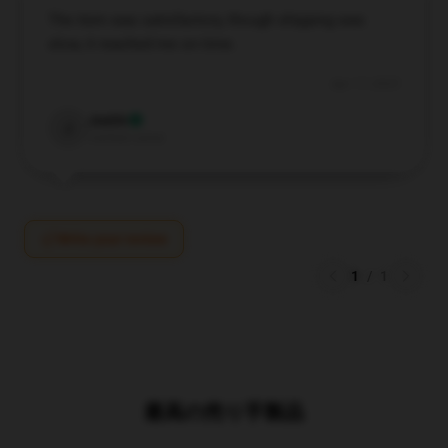
The item was satisfactory, though shipping was
›
No thanks, I'd prefer to pay full price.
slow, it reached me on time.
🎁
🎁
Apr 17, 2025
Justin
J
Verified owner
Write your review
1
/
1
最高の売り手製品