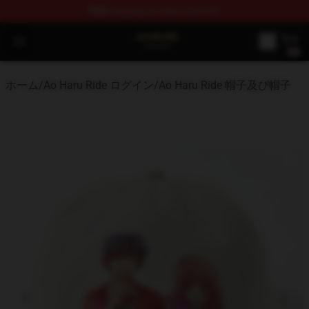
FREE
shipping on orders over $100
Ao Haru Ride Shop - Official Ao Haru Ride Merchandise S
Open menu
ホーム
/
Ao Haru Ride ログイン
/
Ao Haru Ride 帽子及び帽子