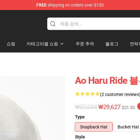
FREE
shipping on orders over $100
 Store
쇼핑
카테고리별 쇼핑
주문 추적
블로그
연락
Ao Haru Rid
(2 customer reviews
₩37,034
₩29,627
$21.50
Type
Snapback Hat
Bucket Hat
Style