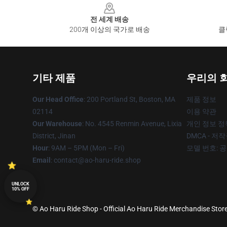
전 세계 배송
200개 이상의 국가로 배송
클
기타 제품
우리의 
Our Head Office
: 200 Portland St, Boston, MA
제품 정보
02114
이용 약관
Our Warehouse
: No. 4545 Renmin Avenue, Lixia
개인 정보 정
District, Jinan
DMCA - 저
Hour
: 9AM – 5PM (Mon – Fri)
모델 번호: 
Email
: contact@ao-haru-ride.shop
UNLOCK
10% OFF
© Ao Haru Ride Shop - Official Ao Haru Ride Merchandise Store