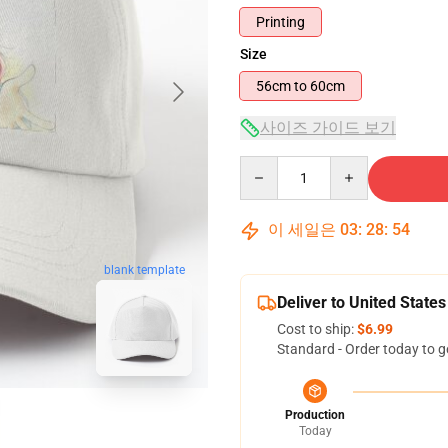
Printing
Size
56cm to 60cm
사이즈 가이드 보기
Quantity
이 세일은
03
:
28
:
53
blank template
Deliver to United States
Cost to ship:
$6.99
Standard - Order today to g
Production
Today