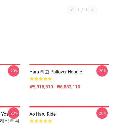
1
/
1
-20%
-20%
Haru 타고 Pullover Hoodie
₩5,918,510 - ₩6,883,110
-20%
-20%
 Yoshioka
Ao Haru Ride
 클래식 티셔