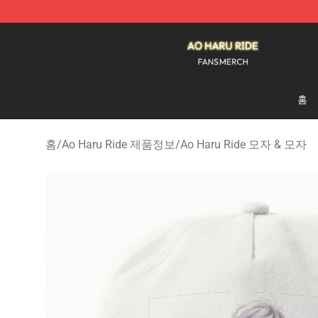
Ao Haru Ride Shop - Official Ao Haru Ride Merchandise
홈
홈
/
Ao Haru Ride 제품정보
/
Ao Haru Ride 모자 & 모자