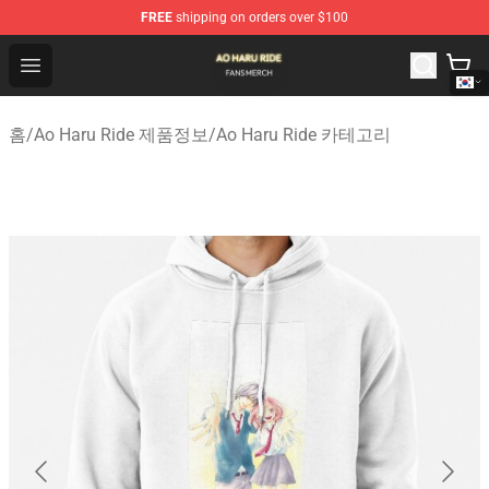
FREE
shipping on orders over $100
Ao Haru Ride Shop - Official Ao Haru Ride Merchandise S
Open menu
홈
/
Ao Haru Ride 제품정보
/
Ao Haru Ride 카테고리