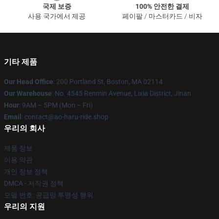
국제 보증
100% 안전한 결제
사용 국가에서 제공
페이팔 / 마스터카드 / 비자
기타 제품
Our Head Office
: 200 Portland St, Boston, MA 02114
Our Warehouse
: No. 4545 Renmin Avenue, Lixia District, Jinan
Hour
: 9AM – 5PM (Mon – Fri)
Email
: contact@ao-haru-ride.shop
우리의 회사
제품 정보
이용 약관
개인 정보 정책
DMCA - 저작권 정책
모델 번호: 공급망 투명성 행위
우리의 지원