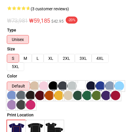
(3 customer reviews)
₩73,981
₩59,185
-20%
$42.95
Type
Unisex
Size
S
M
L
XL
2XL
3XL
4XL
5XL
Color
Default
Print Location