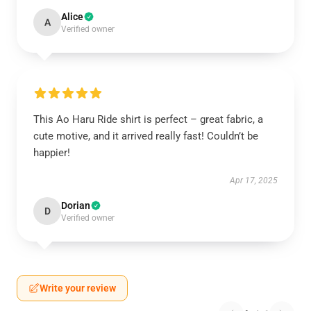
Alice
A
Verified owner
This Ao Haru Ride shirt is perfect – great fabric, a
cute motive, and it arrived really fast! Couldn’t be
happier!
Apr 17, 2025
Dorian
D
Verified owner
Write your review