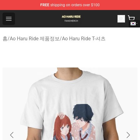
FREE
shipping on orders over $100
Ao Haru Ride Shop - Official Ao Haru Ride Merchandise S
Open menu
홈
/
Ao Haru Ride 제품정보
/
Ao Haru Ride T-셔츠