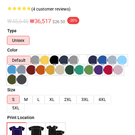
(4 customer reviews)
₩45,646
₩36,517
-20%
$26.50
Type
Unisex
Color
Default
Size
S
M
L
XL
2XL
3XL
4XL
5XL
Print Location