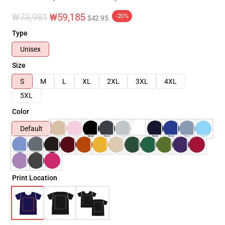
₩73,981
₩59,185
-20%
$42.95
Type
Unisex
Size
S
M
L
XL
2XL
3XL
4XL
5XL
Color
Default
Print Location