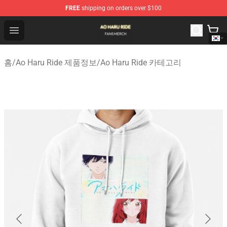
FREE
shipping on orders over $100
Ao Haru Ride Shop - Official Ao Haru Ride Merchandise S
Open menu
홈
/
Ao Haru Ride 제품정보
/
Ao Haru Ride 카테고리