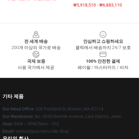
₩5,918,510 - ₩6,883,110
Footer
전 세계 배송
안심하고 쇼핑하세요
200개 이상의 국가로 배송
클릭에서 배송까지 24/7 보호
국제 보증
100% 안전한 결제
사용 국가에서 제공
페이팔 / 마스터카드 / 비자
기타 제품
Our Head Office
: 200 Portland St, Boston, MA 02114
Our Warehouse
: No. 4545 Renmin Avenue, Lixia District, Jinan
Hour
: 9AM – 5PM (Mon – Fri)
Email
: contact@ao-haru-ride.shop
우리의 회사