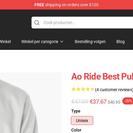
FREE
shipping on orders over $100
 Store
Winkel
Winkel per categorie
Bestelling volgen
Blog
Ao Ride Best Pu
(4 customer reviews
€47.09
€37.67
-20%
$40.95
Type
Unisex
Color