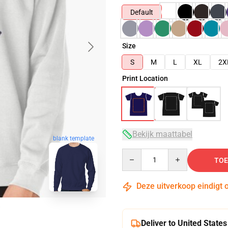
Default
Size
S
M
L
XL
2X
Print Location
Bekijk maattabel
blank template
Quantity
TOE
Deze uitverkoop eindigt 
Deliver to United States