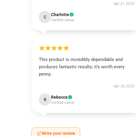
Apr 21, 2025
Charlotte
C
Verified owner
This product is incredibly dependable and
produces fantastic results; it’s worth every
penny.
Apr 18, 2025
Rebecca
R
Verified owner
Write your review