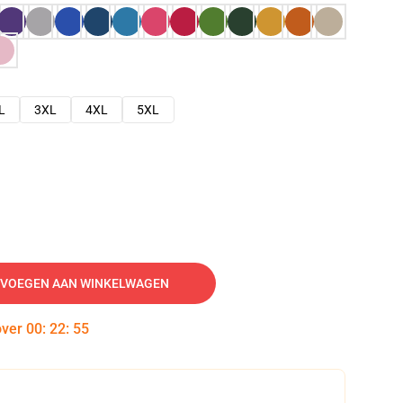
L
3XL
4XL
5XL
VOEGEN AAN WINKELWAGEN
over
00
:
22
:
54