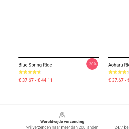
-20%
Blue Spring Ride
Aoharu Ri
€ 37,67 - € 44,11
€ 37,67 - 
Footer
Wereldwijde verzending
Wij verzenden naar meer dan 200 landen
24/7 bes