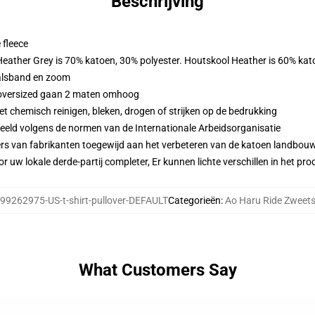
Beschrijving
 fleece
 Heather Grey is 70% katoen, 30% polyester. Houtskool Heather is 60% kat
alsband en zoom
n oversized gaan 2 maten omhoog
 chemisch reinigen, bleken, drogen of strijken op de bedrukking
eeld volgens de normen van de Internationale Arbeidsorganisatie
ers van fabrikanten toegewijd aan het verbeteren van de katoen landbouw 
r uw lokale derde-partij completer, Er kunnen lichte verschillen in het p
99262975-US-t-shirt-pullover-DEFAULT
Categorieën
:
Ao Haru Ride Zweets
What Customers Say