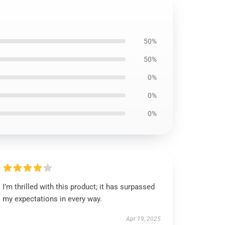
50%
50%
0%
0%
0%
I’m thrilled with this product; it has surpassed
my expectations in every way.
Apr 19, 2025