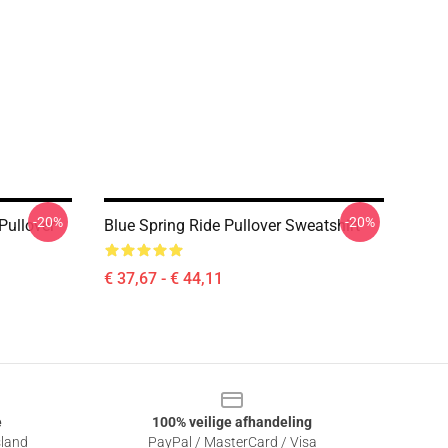
-20%
-20%
Pullover
Blue Spring Ride Pullover Sweatshirt
€ 37,67 - € 44,11
e
100% veilige afhandeling
sland
PayPal / MasterCard / Visa