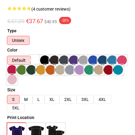
(4 customer reviews)
€47.09
€37.67
-20%
$40.95
Type
Unisex
Color
Default
Size
S
M
L
XL
2XL
3XL
4XL
5XL
Print Location