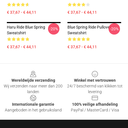
€ 37,67 - € 44,11
€ 37,67 - € 44,11
Haru Ride Blue Spring
Blue Spring Ride Pullover
-20%
-20%
Sweatshirt
Sweatshirt
€ 37,67 - € 44,11
€ 37,67 - € 44,11
Footer
Wereldwijde verzending
Winkel met vertrouwen
Wij verzenden naar meer dan 200
24/7 beschermd van klikken tot
landen
levering
Internationale garantie
100% veilige afhandeling
Aangeboden in het gebruiksland
PayPal / MasterCard / Visa