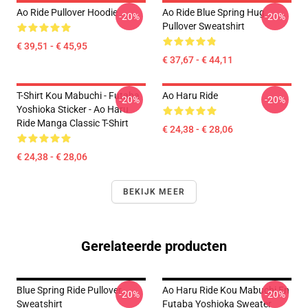
Ao Ride Pullover Hoodie
Ao Ride Blue Spring Hug
-20%
-20%
Pullover Sweatshirt
€ 39,51 - € 45,95
€ 37,67 - € 44,11
T-Shirt Kou Mabuchi - Futaba
Ao Haru Ride
-20%
-20%
Yoshioka Sticker - Ao Haru
Ride Manga Classic T-Shirt
€ 24,38 - € 28,06
€ 24,38 - € 28,06
BEKIJK MEER
Gerelateerde producten
Blue Spring Ride Pullover
Ao Haru Ride Kou Mabuchi En
-20%
-20%
Sweatshirt
Futaba Yoshioka Sweater