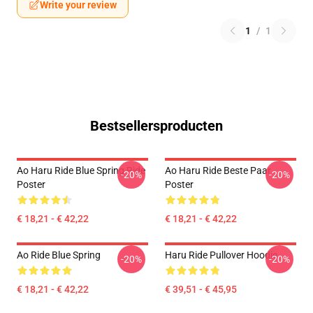
Write your review
1
/
1
Bestsellersproducten
Ao Haru Ride Blue Spring Ride
Ao Haru Ride Beste Paar
-20%
-20%
Poster
Poster
€ 18,21 - € 42,22
€ 18,21 - € 42,22
Ao Ride Blue Spring
Haru Ride Pullover Hoodie
-20%
-20%
€ 18,21 - € 42,22
€ 39,51 - € 45,95