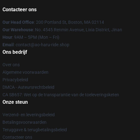
Contacteer ons
Our Head Office
: 200 Portland St, Boston, MA 02114
Our Warehouse
: No. 4545 Renmin Avenue, Lixia District, Jinan
Hour
: 9AM – 5PM (Mon – Fri)
Email
: contact@ao-haru-ride.shop
Ons bedrijf
Over ons
Algemene voorwaarden
Privacybeleid
DMCA - Auteursrechtbeleid
CA SB657: Wet op de transparantie van de toeleveringsketen
Onze steun
Verzend- en leveringsbeleid
Betalingsvoorwaarden
Teruggave & terugbetalingsbeleid
Contacteer ons