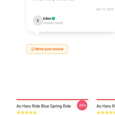
Apr 21, 2025
Eden
E
Verified owner
Write your review
-20%
Ao Haru Ride Blue Spring Ride
Ao Haru R