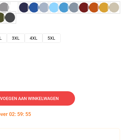
L
3XL
4XL
5XL
VOEGEN AAN WINKELWAGEN
over
02
:
59
:
54