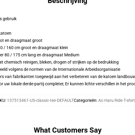
Beschrijving
ks gebruik
 katoen
oot en draagmaat groot
 80 / 160 cm groot en draagmaat klein
eter 80 / 175 cm lang en draagmaat Medium
 chemisch reinigen, bleken, drogen of strijken op de bedrukking
eeld volgens de normen van de Internationale Arbeidsorganisatie
ers van fabrikanten toegewijd aan het verbeteren van de katoen landbouw 
r uw lokale derde-partij completer, Er kunnen lichte verschillen in het p
KU
:
137513461-US-classic-tee-DEFAULT
Categorieën
:
Ao Haru Ride T-shir
What Customers Say