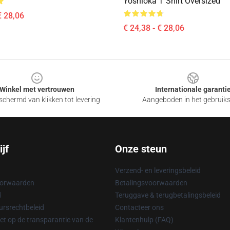
Yoshioka T Shirt Oversized
€ 28,06
€ 24,38 - € 28,06
Winkel met vertrouwen
Internationale garanti
chermd van klikken tot levering
Aangeboden in het gebruik
jf
Onze steun
Verzend- en leveringsbeleid
oorwaarden
Betalingsvoorwaarden
d
Teruggave & terugbetalingsbeleid
rsrechtbeleid
Contacteer ons
t op de transparantie van de
Klantenhulp (FAQ)