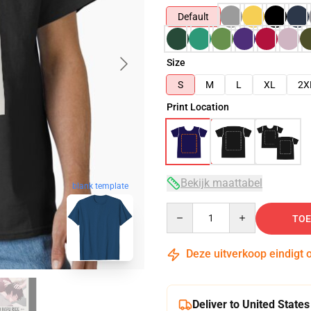
Default
Size
S
M
L
XL
2X
Print Location
Bekijk maattabel
blank template
Quantity
TOE
Deze uitverkoop eindigt 
Deliver to United States