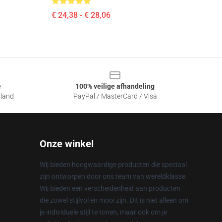
€ 24,38 - € 28,06
e
100% veilige afhandeling
sland
PayPal / MasterCard / Visa
Onze winkel
Wij bieden hoogwaardige producten die speciaal
zijn ontworpen door ons team van wereldklasse.
Wij bieden een verscheidenheid aan producten
die zowel stijlvol en mooi zijn. Dit is niet alleen om
je individuele stijl te tonen, maar ook om je