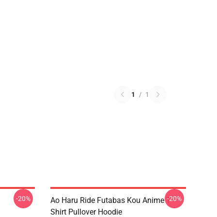
1
/
1
-20%
-20%
Ao Haru Ride Futabas Kou Anime T-
Shirt Pullover Hoodie