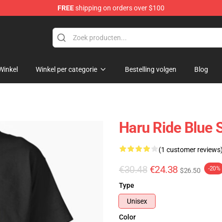
FREE
shipping on orders over $100
 Store
Winkel
Winkel per categorie
Bestelling volgen
Blog
Haru Ride Blue S
(1 customer reviews
€30.48
€24.38
-20%
$26.50
Type
Unisex
Color