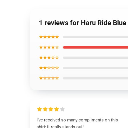
1 reviews for Haru Ride Blue 
★★★★★
★★★★☆
★★★☆☆
★★☆☆☆
★☆☆☆☆
I’ve received so many compliments on this
shirt; it really stands out!