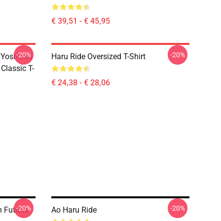
€ 39,51 - € 45,95
-20%
-20%
 Yoshioka
Haru Ride Oversized T-Shirt
Classic T-
€ 24,38 - € 28,06
-20%
-20%
n Futaba
Ao Haru Ride