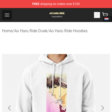
FREE
shipping on orders over $100
Ao Haru Ride Shop - Official Ao Haru Ride Merchandise S
Open menu
Home
/
Ao Haru Ride Doek
/
Ao Haru Ride Hoodies