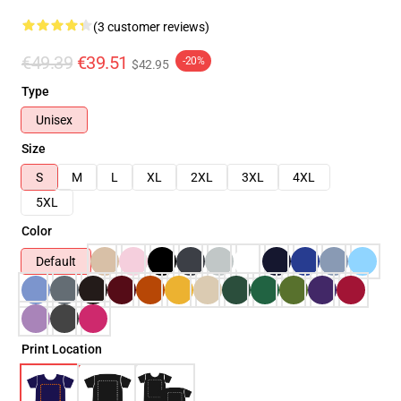
(3 customer reviews)
€49.39
€39.51
-20%
$42.95
Type
Unisex
Size
S
M
L
XL
2XL
3XL
4XL
5XL
Color
Default
Print Location