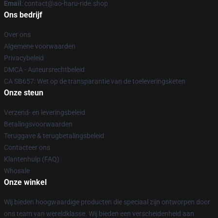
Email
: contact@ao-haru-ride.shop
Ons bedrijf
Over ons
Algemene voorwaarden
Privacybeleid
DMCA - Auteursrechtbeleid
CA SB657: Wet op de transparantie van de toeleveringsketen
Onze steun
Verzend- en leveringsbeleid
Betalingsvoorwaarden
Teruggave & terugbetalingsbeleid
Contacteer ons
Klantenhulp (FAQ)
Whosale
Onze winkel
Wij bieden hoogwaardige producten die speciaal zijn ontworpen door
ons team van wereldklasse. Wij bieden een verscheidenheid aan