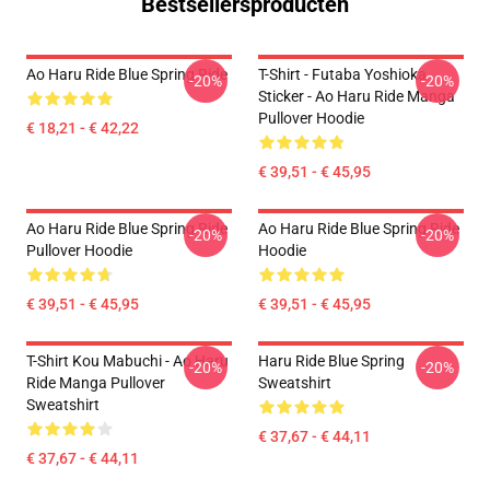
Bestsellersproducten
Ao Haru Ride Blue Spring Ride
T-Shirt - Futaba Yoshioka
-20%
-20%
Sticker - Ao Haru Ride Manga
Pullover Hoodie
€ 18,21 - € 42,22
€ 39,51 - € 45,95
Ao Haru Ride Blue Spring Ride
Ao Haru Ride Blue Spring Ride
-20%
-20%
Pullover Hoodie
Hoodie
€ 39,51 - € 45,95
€ 39,51 - € 45,95
T-Shirt Kou Mabuchi - Ao Haru
Haru Ride Blue Spring
-20%
-20%
Ride Manga Pullover
Sweatshirt
Sweatshirt
€ 37,67 - € 44,11
€ 37,67 - € 44,11