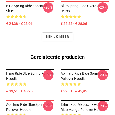
Blue Spring Ride Essential T-
Blue Spring Ride Oversized T-
-20%
-20%
Shirt
Shirts
€ 24,38 - € 28,06
€ 24,38 - € 28,06
BEKIJK MEER
Gerelateerde producten
Haru Ride Blue Spring Pullover
Ao Haru Ride Blue Spring Ride
-20%
-20%
Hoodie
Pullover Hoodie
€ 39,51 - € 45,95
€ 39,51 - € 45,95
Ao Haru Ride Blue Spring Ride
Tshirt Kou Mabuchi - Ao Haru
-20%
-20%
Pullover Hoodie
Ride Manga Pullover Hoodie