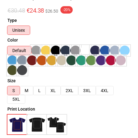
€30.48
€24.38
-20%
$26.50
Type
Unisex
Color
Default
Size
S
M
L
XL
2XL
3XL
4XL
5XL
Print Location