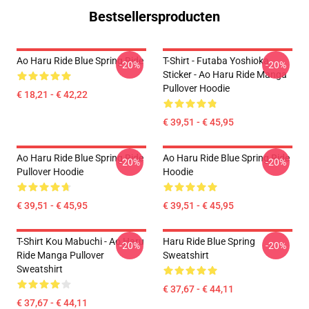
Bestsellersproducten
Ao Haru Ride Blue Spring Ride
T-Shirt - Futaba Yoshioka
-20%
-20%
Sticker - Ao Haru Ride Manga
Pullover Hoodie
€ 18,21 - € 42,22
€ 39,51 - € 45,95
Ao Haru Ride Blue Spring Ride
Ao Haru Ride Blue Spring Ride
-20%
-20%
Pullover Hoodie
Hoodie
€ 39,51 - € 45,95
€ 39,51 - € 45,95
T-Shirt Kou Mabuchi - Ao Haru
Haru Ride Blue Spring
-20%
-20%
Ride Manga Pullover
Sweatshirt
Sweatshirt
€ 37,67 - € 44,11
€ 37,67 - € 44,11