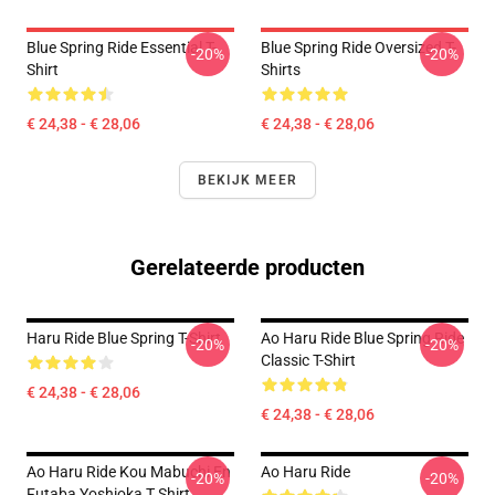
Blue Spring Ride Essential T-
Blue Spring Ride Oversized T-
-20%
-20%
Shirt
Shirts
€ 24,38 - € 28,06
€ 24,38 - € 28,06
BEKIJK MEER
Gerelateerde producten
Haru Ride Blue Spring T-Shirt
Ao Haru Ride Blue Spring Ride
-20%
-20%
Classic T-Shirt
€ 24,38 - € 28,06
€ 24,38 - € 28,06
Ao Haru Ride Kou Mabuchi En
Ao Haru Ride
-20%
-20%
Futaba Yoshioka T Shirt