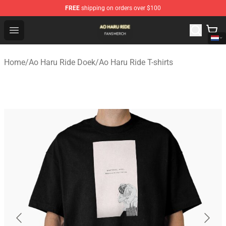
FREE
shipping on orders over $100
Ao Haru Ride Shop - Official Ao Haru Ride Merchandise S
Open menu
Home
/
Ao Haru Ride Doek
/
Ao Haru Ride T-shirts