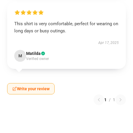
This shirt is very comfortable, perfect for wearing on
long days or busy outings.
Apr 17, 2025
Matilda
M
Verified owner
Write your review
1
/
1