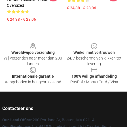
Oversized
€ 24,38 - € 28,06
€ 24,38 - € 28,06
Footer
Wereldwijde verzending
Winkel met vertrouwen
Wij verzenden naar meer dan 200
24/7 beschermd van klikken tot
landen
levering
Internationale garantie
100% veilige afhandeling
Aangeboden in het gebruiksland
PayPal / MasterCard / Visa
Contacteer ons
Our Head Office
: 200 Portland St, Boston, MA 02114
Our Warehouse
: No. 4545 Renmin Avenue, Lixia District, Jinan