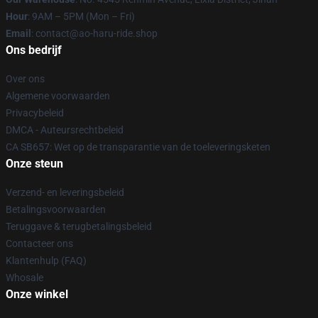
Hour
: 9AM – 5PM (Mon – Fri)
Email
: contact@ao-haru-ride.shop
Ons bedrijf
Over ons
Algemene voorwaarden
Privacybeleid
DMCA - Auteursrechtbeleid
CA SB657: Wet op de transparantie van de toeleveringsketen
Onze steun
Verzend- en leveringsbeleid
Betalingsvoorwaarden
Teruggave & terugbetalingsbeleid
Contacteer ons
Klantenhulp (FAQ)
Whosale
Onze winkel