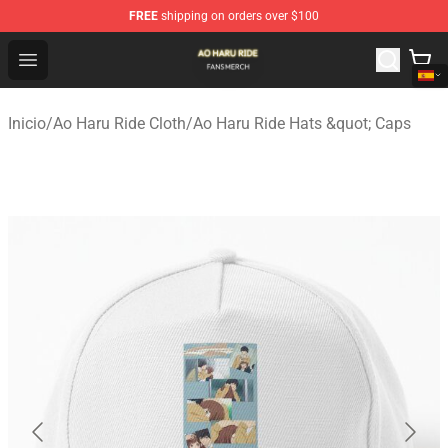
FREE
shipping on orders over $100
Ao Haru Ride Shop - Official Ao Haru Ride Merchandise S
Open menu
Inicio
/
Ao Haru Ride Cloth
/
Ao Haru Ride Hats &quot; Caps