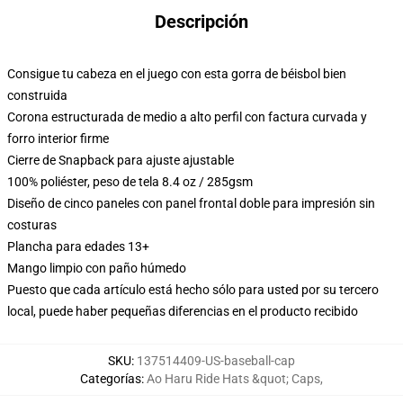
Descripción
Consigue tu cabeza en el juego con esta gorra de béisbol bien
construida
Corona estructurada de medio a alto perfil con factura curvada y
forro interior firme
Cierre de Snapback para ajuste ajustable
100% poliéster, peso de tela 8.4 oz / 285gsm
Diseño de cinco paneles con panel frontal doble para impresión sin
costuras
Plancha para edades 13+
Mango limpio con paño húmedo
Puesto que cada artículo está hecho sólo para usted por su tercero
local, puede haber pequeñas diferencias en el producto recibido
SKU
:
137514409-US-baseball-cap
Categorías
:
Ao Haru Ride Hats &quot; Caps
,