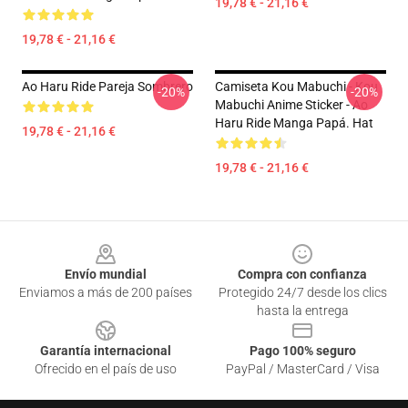
19,78 € - 21,16 €
19,78 € - 21,16 €
Ao Haru Ride Pareja Sombrero
Camiseta Kou Mabuchi - Kou
-20%
-20%
Mabuchi Anime Sticker - Ao
Haru Ride Manga Papá. Hat
19,78 € - 21,16 €
19,78 € - 21,16 €
Footer
Envío mundial
Compra con confianza
Enviamos a más de 200 países
Protegido 24/7 desde los clics
hasta la entrega
Garantía internacional
Pago 100% seguro
Ofrecido en el país de uso
PayPal / MasterCard / Visa