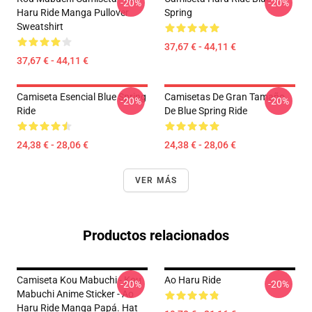
-20%
-20%
Haru Ride Manga Pullover
Spring
Sweatshirt
37,67 € - 44,11 €
37,67 € - 44,11 €
Camiseta Esencial Blue Spring
Camisetas De Gran Tamaño
-20%
-20%
Ride
De Blue Spring Ride
24,38 € - 28,06 €
24,38 € - 28,06 €
VER MÁS
Productos relacionados
Camiseta Kou Mabuchi - Kou
Ao Haru Ride
-20%
-20%
Mabuchi Anime Sticker - Ao
Haru Ride Manga Papá. Hat