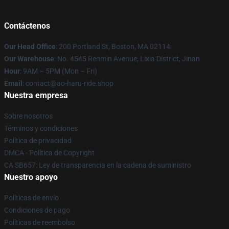
Contáctenos
Our Head Office
: 200 Portland St, Boston, MA 02114
Our Warehouse
: No. 4545 Renmin Avenue, Lixia District, Jinan
Hour
: 9AM – 5PM (Mon – Fri)
Email
: contact@ao-haru-ride.shop
Nuestra empresa
Sobre nosotros
Términos y condiciones
Política de privacidad
DMCA - Política de Copyright
CA SB657: Ley de transparencia en la cadena de suministro
Nuestro apoyo
Políticas de envío
Condiciones de pago
Políticas de reembolso