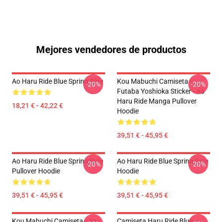
Mejores vendedores de productos
Ao Haru Ride Blue Spring Ride
Kou Mabuchi Camiseta -
-20%
-20%
Futaba Yoshioka Sticker - Ao
Haru Ride Manga Pullover
18,21 € - 42,22 €
Hoodie
39,51 € - 45,95 €
Ao Haru Ride Blue Spring Ride
Ao Haru Ride Blue Spring Ride
-20%
-20%
Pullover Hoodie
Hoodie
39,51 € - 45,95 €
39,51 € - 45,95 €
Kou Mabuchi Camiseta - Ao
Camiseta Haru Ride Blue