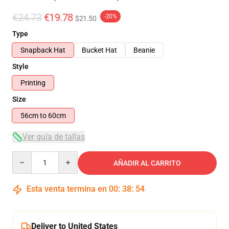
€24.73
€19.78
-20%
$21.50
Type
Snapback Hat
Bucket Hat
Beanie
Style
Printing
Size
56cm to 60cm
Ver guía de tallas
Quantity
AÑADIR AL CARRITO
Esta venta termina en
00
:
38
:
53
Deliver to United States