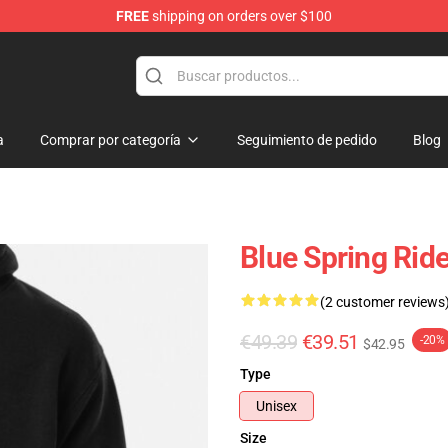
FREE
shipping on orders over $100
 Store
a
Comprar por categoría
Seguimiento de pedido
Blog
Blue Spring Rid
(2 customer reviews
€49.39
€39.51
-20%
$42.95
Type
Unisex
Size