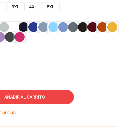
L
3XL
4XL
5XL
AÑADIR AL CARRITO
:
56
:
54