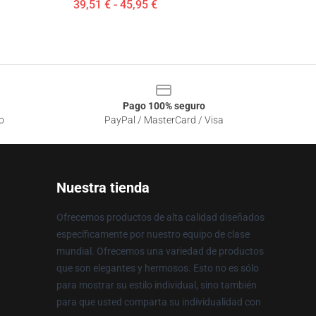
39,51 € - 45,95 €
Pago 100% seguro
o
PayPal / MasterCard / Visa
Nuestra tienda
Ofrecemos productos de alta calidad diseñados
específicamente por nuestro equipo de clase
mundial. Ofrecemos una variedad de productos
que son elegantes y hermosos. Esto no es sólo
para mostrar su estilo individual, sino también
para que usted comparta su individualidad con