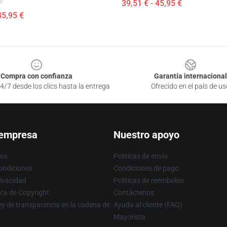
39,51 € - 45,95 €
45,95 €
Compra con confianza
Garantía internacional
4/7 desde los clics hasta la entrega
Ofrecido en el país de us
 empresa
Nuestro apoyo
ros
Políticas de envío
ondiciones
Condiciones de pago
rivacidad
Políticas de reembolso
ica de Copyright
Contáctenos
y de transparencia en la cadena de
Ayuda al cliente (FAQ)
Mayorista