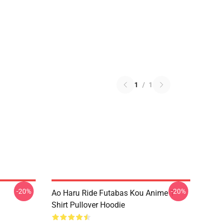
1
/
1
-20%
-20%
Ao Haru Ride Futabas Kou Anime T-
Shirt Pullover Hoodie