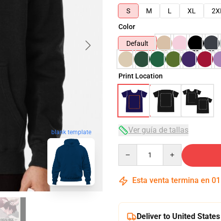
S
M
L
XL
2X
Color
Default
Print Location
Ver guía de tallas
blank template
Quantity
Esta venta termina en
01
Deliver to United States