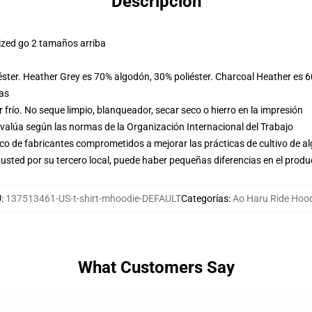
Descripción
ized go 2 tamaños arriba
éster. Heather Grey es 70% algodón, 30% poliéster. Charcoal Heather es 
las
frío. No seque limpio, blanqueador, secar seco o hierro en la impresión
evalúa según las normas de la Organización Internacional del Trabajo
o de fabricantes comprometidos a mejorar las prácticas de cultivo de al
usted por su tercero local, puede haber pequeñas diferencias en el produ
U
:
137513461-US-t-shirt-mhoodie-DEFAULT
Categorías
:
Ao Haru Ride Hoo
What Customers Say