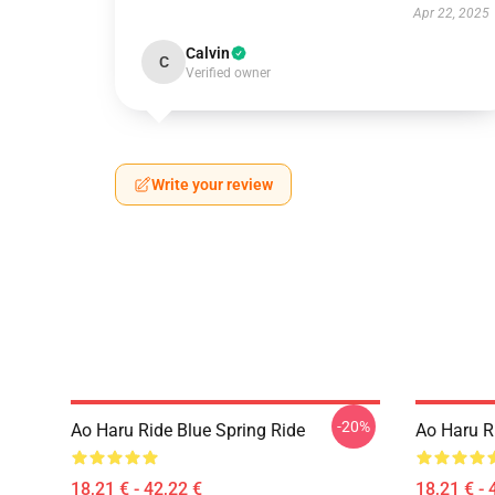
Apr 22, 2025
Calvin
C
Verified owner
Write your review
-20%
Ao Haru Ride Blue Spring Ride
Ao Haru R
18,21 € - 42,22 €
18,21 € - 