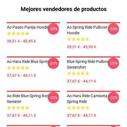
Mejores vendedores de productos
Ao Paseo Pareja Hoodie
Ao Spring Ride Pullover
-20%
-20%
Hoodie
39,51 € - 45,95 €
39,51 € - 45,95 €
Ao Haru Ride Blue Spring Ride
Blue Spring Ride Pullover
-20%
-20%
Sweatshirt
37,67 € - 44,11 €
37,67 € - 44,11 €
Ao Ride Blue Spring Romantic
Ao Haru Ride Camiseta Blue
-20%
-20%
Sweater
Spring Ride
37,67 € - 44,11 €
37,67 € - 44,11 €