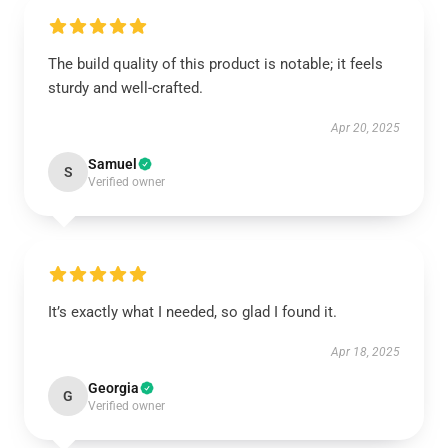
The build quality of this product is notable; it feels
sturdy and well-crafted.
Apr 20, 2025
Samuel
S
Verified owner
It’s exactly what I needed, so glad I found it.
Apr 18, 2025
Georgia
G
Verified owner