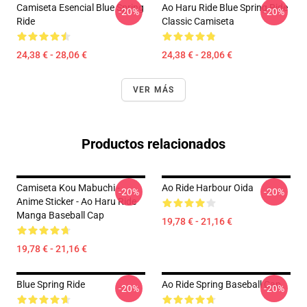
Camiseta Esencial Blue Spring
Ao Haru Ride Blue Spring Ride
-20%
-20%
Ride
Classic Camiseta
24,38 € - 28,06 €
24,38 € - 28,06 €
VER MÁS
Productos relacionados
Camiseta Kou Mabuchi -
Ao Ride Harbour Oida
-20%
-20%
Anime Sticker - Ao Haru Ride
Manga Baseball Cap
19,78 € - 21,16 €
19,78 € - 21,16 €
Blue Spring Ride
Ao Ride Spring Baseball Cap
-20%
-20%