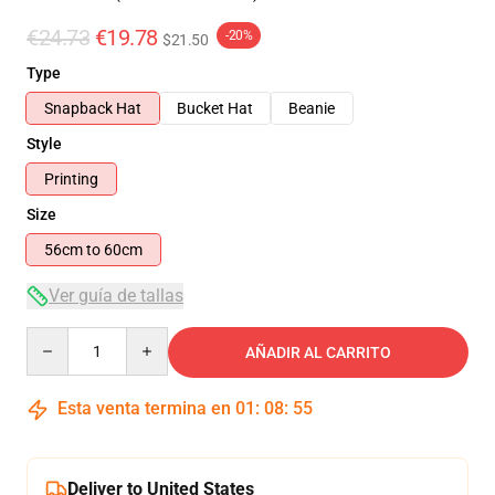
€24.73
€19.78
-20%
$21.50
Type
Snapback Hat
Bucket Hat
Beanie
Style
Printing
Size
56cm to 60cm
Ver guía de tallas
Quantity
AÑADIR AL CARRITO
Esta venta termina en
01
:
08
:
54
Deliver to United States