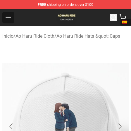
FREE
shipping on orders over $100
Ao Haru Ride Shop - Official Ao Haru Ride Merchandise S
Open menu
Inicio
/
Ao Haru Ride Cloth
/
Ao Haru Ride Hats &quot; Caps