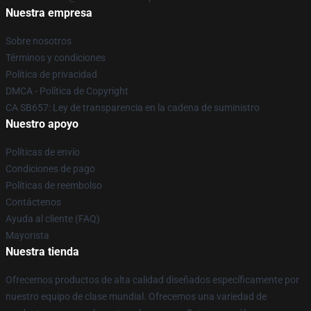
Nuestra empresa
Sobre nosotros
Términos y condiciones
Política de privacidad
DMCA - Política de Copyright
CA SB657: Ley de transparencia en la cadena de suministro
Nuestro apoyo
Políticas de envío
Condiciones de pago
Políticas de reembolso
Contáctenos
Ayuda al cliente (FAQ)
Mayorista
Nuestra tienda
Ofrecemos productos de alta calidad diseñados específicamente por
nuestro equipo de clase mundial. Ofrecemos una variedad de