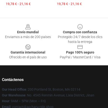
19,78 € - 21,16 €
19,78 € - 21,16 €
Footer
Envío mundial
Compra con confianza
Enviamos a más de 200 países
Protegido 24/7 desde los clics
hasta la entrega
Garantía internacional
Pago 100% seguro
Ofrecido en el país de uso
PayPal / MasterCard / Visa
Contáctenos
Our Head Office
: 200 Portland St, Boston, MA 02114
Our Warehouse
: No. 4545 Renmin Avenue, Lixia District, Jinan
Hour
: 9AM – 5PM (Mon – Fri)
Email
: contact@ao-haru-ride.shop