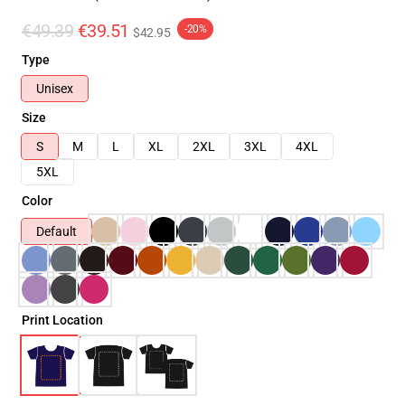
€49.39
€39.51
-20%
$42.95
Type
Unisex
Size
S
M
L
XL
2XL
3XL
4XL
5XL
Color
Default
Print Location