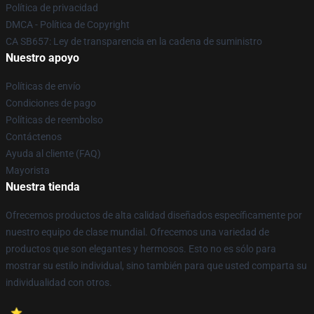
Política de privacidad
DMCA - Política de Copyright
CA SB657: Ley de transparencia en la cadena de suministro
Nuestro apoyo
Políticas de envío
Condiciones de pago
Políticas de reembolso
Contáctenos
Ayuda al cliente (FAQ)
Mayorista
Nuestra tienda
Ofrecemos productos de alta calidad diseñados específicamente por
nuestro equipo de clase mundial. Ofrecemos una variedad de
productos que son elegantes y hermosos. Esto no es sólo para
mostrar su estilo individual, sino también para que usted comparta su
individualidad con otros.