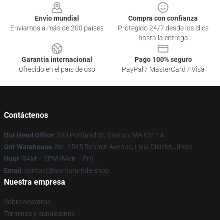
Envío mundial
Compra con confianza
Enviamos a más de 200 países
Protegido 24/7 desde los clics
hasta la entrega
Garantía internacional
Pago 100% seguro
Ofrecido en el país de uso
PayPal / MasterCard / Visa
Contáctenos
Our Head Office
: 200 Portland St, Boston, MA 02114
Our Warehouse
: No. 4545 Renmin Avenue, Lixia District, Jinan
Hour
: 9AM – 5PM (Mon – Fri)
Email
: contact@ao-haru-ride.shop
Nuestra empresa
Sobre nosotros
Términos y condiciones