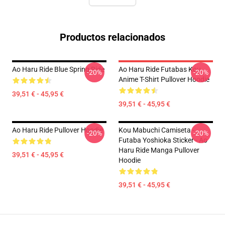
Productos relacionados
Ao Haru Ride Blue Spring Ride
Ao Haru Ride Futabas Kou
-20%
-20%
Anime T-Shirt Pullover Hoodie
39,51 € - 45,95 €
39,51 € - 45,95 €
Ao Haru Ride Pullover Hoodie
Kou Mabuchi Camiseta -
-20%
-20%
Futaba Yoshioka Sticker - Ao
Haru Ride Manga Pullover
39,51 € - 45,95 €
Hoodie
39,51 € - 45,95 €
Footer