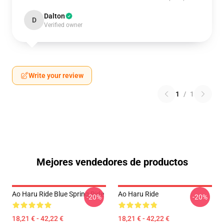
Dalton
D
Verified owner
Write your review
1
/
1
Mejores vendedores de productos
Ao Haru Ride Blue Spring Ride
Ao Haru Ride
-20%
-20%
18,21 € - 42,22 €
18,21 € - 42,22 €