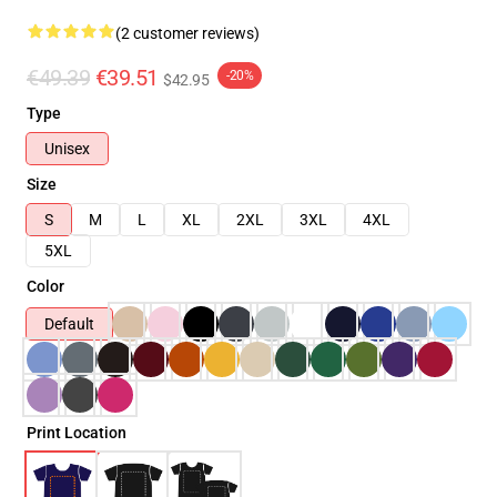
(2 customer reviews)
€49.39
€39.51
-20%
$42.95
Type
Unisex
Size
S
M
L
XL
2XL
3XL
4XL
5XL
Color
Default
Print Location