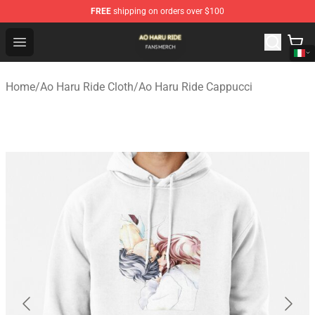
FREE
shipping on orders over $100
Ao Haru Ride Shop - Official Ao Haru Ride Merchandise S
Open menu
Home
/
Ao Haru Ride Cloth
/
Ao Haru Ride Cappucci