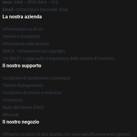
Hour
: 9AM – 5PM (Mon – Fri)
Email
: contact@ao-haru-ride.shop
La nostra azienda
Informazioni su di noi
Termini e condizioni
Informativa sulla privacy
DMCA - Informativa sul copyright
CA SB657: Legge sulla trasparenza della catena di fornitura
Il nostro supporto
Condizioni di spedizione e consegna
Termini di pagamento
Condizioni di ritorno e rimborso
Contattaci
Aiuto del cliente (FAQ)
Whosale
Il nostro negozio
Offriamo prodotti di alta qualità che sono specificamente progettati