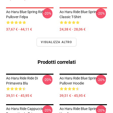
Ao Haru Blue Spring Ride
Ao Haru Ride Blue Spring
-20%
-20%
Pullover Felpa
Classic T-Shirt
37,67 € - 44,11 €
24,38 € - 28,06 €
VISUALIZZA ALTRO
Prodotti correlati
Ao Haru Ride Ride Di
Ao Haru Ride Blue Spring Ride
-20%
-20%
Primavera Blu
Pullover Hoodie
39,51 € - 45,95 €
39,51 € - 45,95 €
Ao Haru Ride Cappuccio
Ao Haru Ride Blue Spring Ride
-20%
-20%