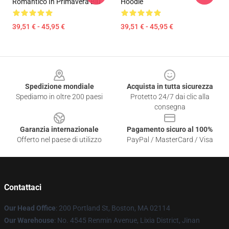
Romantico In Primavera Blu
Hoodie
39,51 € - 45,95 €
39,51 € - 45,95 €
Footer
Spedizione mondiale
Acquista in tutta sicurezza
Spediamo in oltre 200 paesi
Protetto 24/7 dai clic alla
consegna
Garanzia internazionale
Pagamento sicuro al 100%
Offerto nel paese di utilizzo
PayPal / MasterCard / Visa
Contattaci
Our Head Office
: 200 Portland St, Boston, MA 02114
Our Warehouse
: No. 4545 Renmin Avenue, Lixia District, Jinan