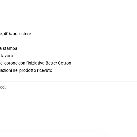
e, 40% poliestere
lla stampa
l lavoro
l cotone con l'iniziativa Better Cotton
iazioni nel prodotto ricevuto
cci
,