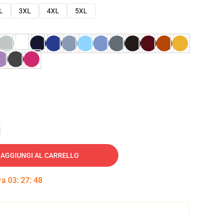
L
3XL
4XL
5XL
e
AGGIUNGI AL CARRELLO
tra
03
:
27
:
47