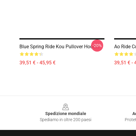
-20%
Blue Spring Ride Kou Pullover Hoodie
Ao Ride C
39,51 € - 45,95 €
39,51 € - 
Footer
Spedizione mondiale
A
Spediamo in oltre 200 paesi
Protet