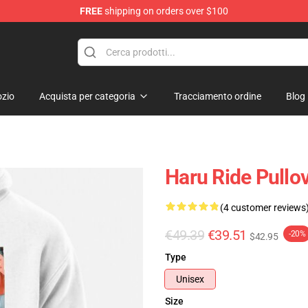
FREE
shipping on orders over $100
 Store
zio
Acquista per categoria
Tracciamento ordine
Blog
Haru Ride Pullo
(4 customer reviews
€49.39
€39.51
-20%
$42.95
Type
Unisex
Size