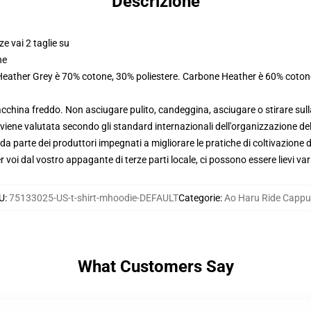
Descrizione
ze vai 2 taglie su
ne
 Heather Grey è 70% cotone, 30% poliestere. Carbone Heather è 60% coton
macchina freddo. Non asciugare pulito, candeggina, asciugare o stirare su
viene valutata secondo gli standard internazionali dell'organizzazione de
 parte dei produttori impegnati a migliorare le pratiche di coltivazione de
voi dal vostro appagante di terze parti locale, ci possono essere lievi var
U
:
75133025-US-t-shirt-mhoodie-DEFAULT
Categorie
:
Ao Haru Ride Cappu
What Customers Say