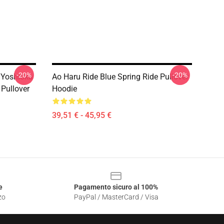
-20%
-20%
 Yoshioka
Ao Haru Ride Blue Spring Ride Pullover
 Pullover
Hoodie
39,51 € - 45,95 €
e
Pagamento sicuro al 100%
zo
PayPal / MasterCard / Visa