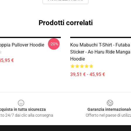
Prodotti correlati
-20%
oppia Pullover Hoodie
Kou Mabuchi T-Shirt - Futaba
Sticker - Ao Haru Ride Manga
Hoodie
45,95 €
39,51 € - 45,95 €
cquista in tutta sicurezza
Garanzia internazional
to 24/7 dai clic alla consegna
Offerto nel paese di utiliz