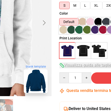
S
M
L
XL
2X
Color
Default
Print Location
Visualizza guida alle tagli
blank template
Quantity
Questa vendita termina 
Deliver to United States