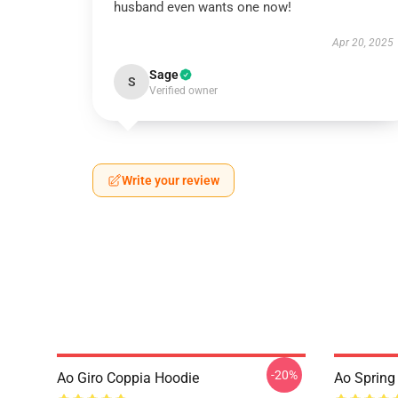
husband even wants one now!
Apr 20, 2025
Sage
S
Verified owner
Write your review
-20%
Ao Giro Coppia Hoodie
Ao Spring