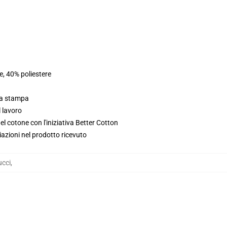
e, 40% poliestere
lla stampa
l lavoro
l cotone con l'iniziativa Better Cotton
iazioni nel prodotto ricevuto
ucci
,