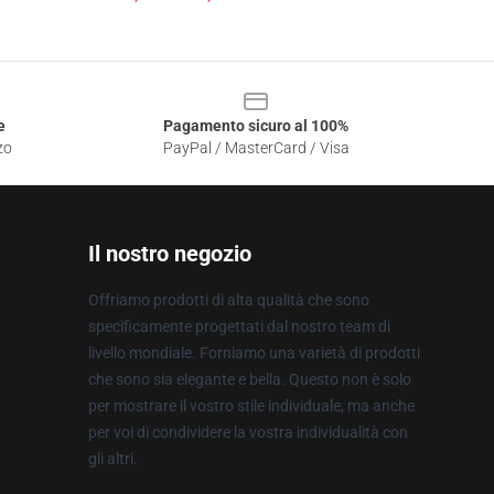
e
Pagamento sicuro al 100%
zo
PayPal / MasterCard / Visa
Il nostro negozio
Offriamo prodotti di alta qualità che sono
specificamente progettati dal nostro team di
livello mondiale. Forniamo una varietà di prodotti
che sono sia elegante e bella. Questo non è solo
per mostrare il vostro stile individuale, ma anche
per voi di condividere la vostra individualità con
gli altri.