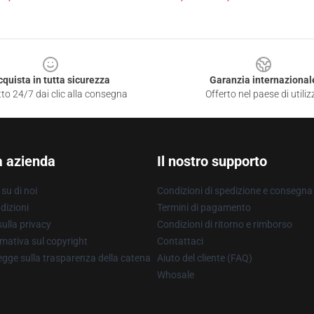
cquista in tutta sicurezza
Garanzia internazional
to 24/7 dai clic alla consegna
Offerto nel paese di utiliz
a azienda
Il nostro supporto
su di noi
Condizioni di spedizione e consegna
dizioni
Termini di pagamento
ulla privacy
Condizioni di ritorno e rimborso
mativa sul copyright
Contattaci
gge sulla trasparenza della catena
Aiuto del cliente (FAQ)
Whosale