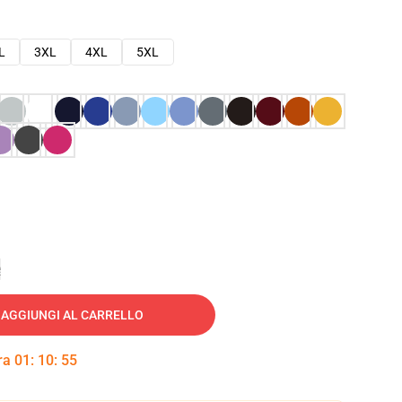
L
3XL
4XL
5XL
e
AGGIUNGI AL CARRELLO
tra
01
:
10
:
54