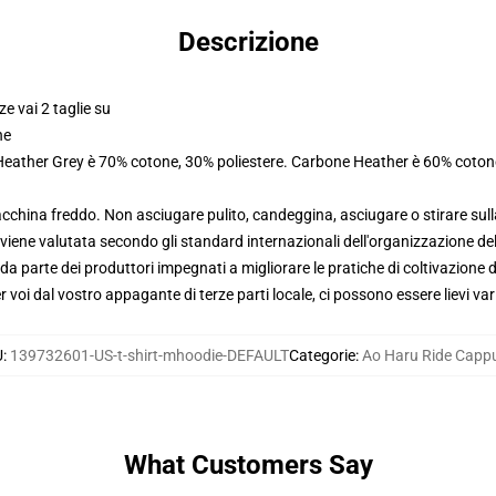
Descrizione
ze vai 2 taglie su
ne
 Heather Grey è 70% cotone, 30% poliestere. Carbone Heather è 60% coton
macchina freddo. Non asciugare pulito, candeggina, asciugare o stirare su
viene valutata secondo gli standard internazionali dell'organizzazione de
 parte dei produttori impegnati a migliorare le pratiche di coltivazione de
voi dal vostro appagante di terze parti locale, ci possono essere lievi var
U
:
139732601-US-t-shirt-mhoodie-DEFAULT
Categorie
:
Ao Haru Ride Capp
What Customers Say