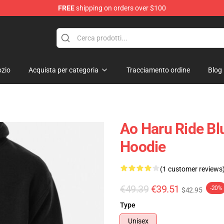
FREE
shipping on orders over $100
 Store
zio
Acquista per categoria
Tracciamento ordine
Blog
Ao Haru Ride Bl
Hoodie
(1 customer reviews
€49.39
€39.51
-20%
$42.95
Type
Unisex