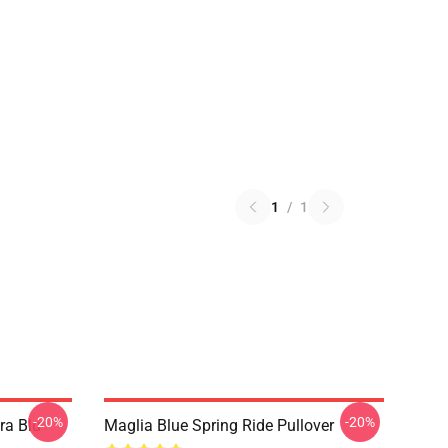
1
/
1
-20%
-20%
ra Blu
Maglia Blue Spring Ride Pullover