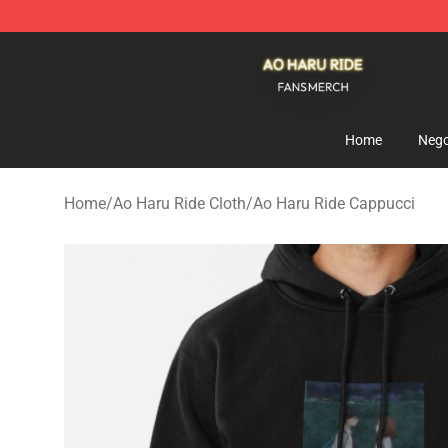
Ao Haru Ride Shop - Official Ao Haru Ride Merchandise
Home
Nego
Home
/
Ao Haru Ride Cloth
/
Ao Haru Ride Cappucci