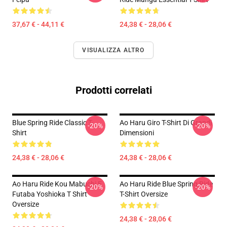
37,67 € - 44,11 €
24,38 € - 28,06 €
VISUALIZZA ALTRO
Prodotti correlati
Blue Spring Ride Classic T-
Ao Haru Giro T-Shirt Di Grandi
-20%
-20%
Shirt
Dimensioni
24,38 € - 28,06 €
24,38 € - 28,06 €
Ao Haru Ride Kou Mabuchi E
Ao Haru Ride Blue Spring Ride
-20%
-20%
Futaba Yoshioka T Shirt
T-Shirt Oversize
Oversize
24,38 € - 28,06 €