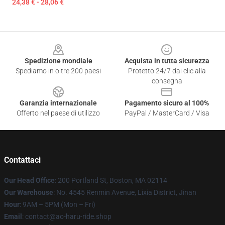
24,38 € - 28,06 €
Footer
Spedizione mondiale
Acquista in tutta sicurezza
Spediamo in oltre 200 paesi
Protetto 24/7 dai clic alla
consegna
Garanzia internazionale
Pagamento sicuro al 100%
Offerto nel paese di utilizzo
PayPal / MasterCard / Visa
Contattaci
Our Head Office
: 200 Portland St, Boston, MA 02114
Our Warehouse
: No. 4545 Renmin Avenue, Lixia District, Jinan
Hour
: 9AM – 5PM (Mon – Fri)
Email
: contact@ao-haru-ride.shop