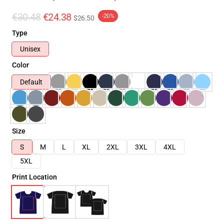
€30.48
€24.38
-20%
$26.50
Type
Unisex
Color
Default
Size
S
M
L
XL
2XL
3XL
4XL
5XL
Print Location