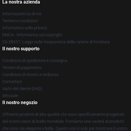
La nostra azienda
Informazioni su di noi
Termini e condizioni
Informativa sulla privacy
DMCA - Informativa sul copyright
CA SB657: Legge sulla trasparenza della catena di fornitura
Il nostro supporto
Condizioni di spedizione e consegna
Termini di pagamento
Condizioni di ritorno e rimborso
Contattaci
Aiuto del cliente (FAQ)
Whosale
Il nostro negozio
Offriamo prodotti di alta qualità che sono specificamente progettati
dal nostro team di livello mondiale. Forniamo una varietà di prodotti
che sono sia elegante e bella. Questo non è solo per mostrare il vostro