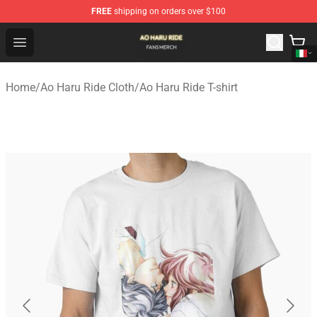
FREE
shipping on orders over $100
Ao Haru Ride Shop - Official Ao Haru Ride Merchandise S
Open menu
Home
/
Ao Haru Ride Cloth
/
Ao Haru Ride T-shirt