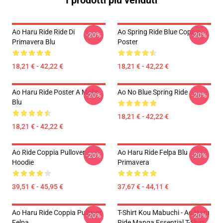
I prodotti più venduti
Ao Haru Ride Ride Di
Ao Spring Ride Blue Coppia
-20%
-20%
Primavera Blu
Poster
18,21 € - 42,22 €
18,21 € - 42,22 €
Ao Haru Ride Poster A Molla
Ao No Blue Spring Ride
-20%
-20%
Blu
18,21 € - 42,22 €
18,21 € - 42,22 €
Ao Ride Coppia Pullover
Ao Haru Ride Felpa Blu
-20%
-20%
Hoodie
Primavera
39,51 € - 45,95 €
37,67 € - 44,11 €
Ao Haru Ride Coppia Pullover
T-Shirt Kou Mabuchi - Ao Haru
-20%
-20%
Felpa
Ride Manga Essential T-Shirt