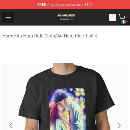
FREE
shipping on orders over $100
Ao Haru Ride Shop - Official Ao Haru Ride Merchandise S
Open menu
Home
/
Ao Haru Ride Cloth
/
Ao Haru Ride T-shirt