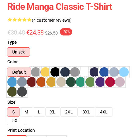
Ride Manga Classic T-Shirt
(4 customer reviews)
€30.48
€24.38
-20%
$26.50
Type
Unisex
Color
Default
Size
S
M
L
XL
2XL
3XL
4XL
5XL
Print Location