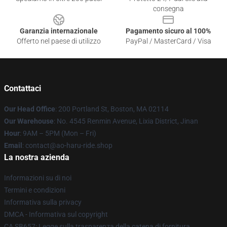
consegna
Garanzia internazionale
Pagamento sicuro al 100%
Offerto nel paese di utilizzo
PayPal / MasterCard / Visa
Contattaci
Our Head Office
: 200 Portland St, Boston, MA 02114
Our Warehouse
: No. 4545 Renmin Avenue, Lixia District, Jinan
Hour
: 9AM – 5PM (Mon – Fri)
Email
: contact@ao-haru-ride.shop
La nostra azienda
Informazioni su di noi
Termini e condizioni
Informativa sulla privacy
DMCA - Informativa sul copyright
CA SB657: Legge sulla trasparenza della catena di fornitura