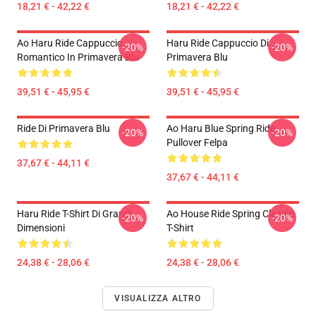
18,21 € - 42,22 €
18,21 € - 42,22 €
Ao Haru Ride Cappuccio
Haru Ride Cappuccio Di
-20%
-20%
Romantico In Primavera Blu
Primavera Blu
39,51 € - 45,95 €
39,51 € - 45,95 €
Ride Di Primavera Blu
Ao Haru Blue Spring Ride
-20%
-20%
Pullover Felpa
37,67 € - 44,11 €
37,67 € - 44,11 €
Haru Ride T-Shirt Di Grandi
Ao House Ride Spring Classic
-20%
-20%
Dimensioni
T-Shirt
24,38 € - 28,06 €
24,38 € - 28,06 €
VISUALIZZA ALTRO