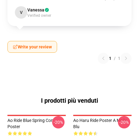
Vanessa
V
Verified owner
Write your review
1
/
1
I prodotti più venduti
Ao Ride Blue Spring Con
Ao Haru Ride Poster A Molla
-20%
-20%
Poster
Blu