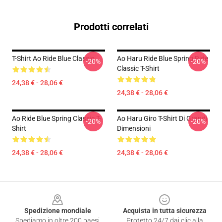
Prodotti correlati
T-Shirt Ao Ride Blue Classic
Ao Haru Ride Blue Spring Ride
-20%
-20%
Classic T-Shirt
24,38 € - 28,06 €
24,38 € - 28,06 €
Ao Ride Blue Spring Classic T-
Ao Haru Giro T-Shirt Di Grandi
-20%
-20%
Shirt
Dimensioni
24,38 € - 28,06 €
24,38 € - 28,06 €
Footer
Spedizione mondiale
Acquista in tutta sicurezza
Spediamo in oltre 200 paesi
Protetto 24/7 dai clic alla