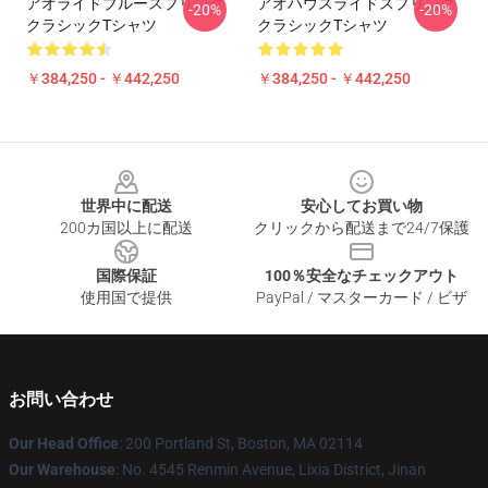
アオライドブルースプリング
アオハウスライドスプリング
-20%
-20%
クラシックTシャツ
クラシックTシャツ
￥384,250 - ￥442,250
￥384,250 - ￥442,250
Footer
世界中に配送
安心してお買い物
200カ国以上に配送
クリックから配送まで24/7保護
国際保証
100％安全なチェックアウト
使用国で提供
PayPal / マスターカード / ビザ
お問い合わせ
Our Head Office
: 200 Portland St, Boston, MA 02114
Our Warehouse
: No. 4545 Renmin Avenue, Lixia District, Jinan