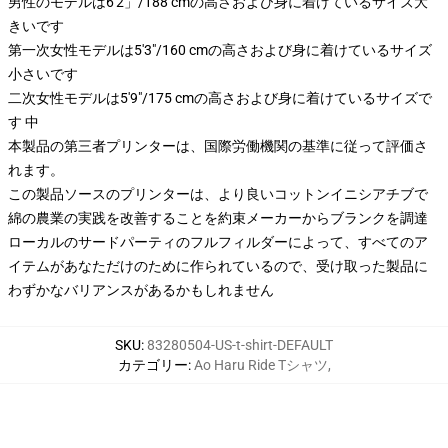
男性のモデルは6'2」/188 cmの高さおよび身に着けているサイズ大
きいです
第一次女性モデルは5'3"/160 cmの高さおよび身に着けているサイズ
小さいです
二次女性モデルは5'9"/175 cmの高さおよび身に着けているサイズで
す 中
本製品の第三者プリンターは、国際労働機関の基準に従って評価さ
れます。
この製品ソースのプリンターは、より良いコットンイニシアチブで
綿の農業の実践を改善することを約束メーカーからブランクを調達
ローカルのサードパーティのフルフィルダーによって、すべてのア
イテムがあなただけのために作られているので、受け取った製品に
わずかなバリアンスがあるかもしれません
SKU
:
83280504-US-t-shirt-DEFAULT
カテゴリー
:
Ao Haru Ride Tシャツ
,