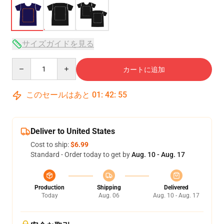
サイズガイドを見る
Quantity
カートに追加
このセールはあと
01
:
42
:
54
Deliver to United States
Cost to ship:
$6.99
Standard - Order today to get by
Aug. 10 - Aug. 17
Production
Shipping
Delivered
Today
Aug. 06
Aug. 10 - Aug. 17