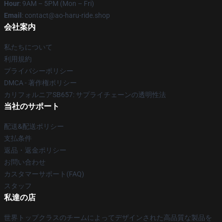
Hour
: 9AM – 5PM (Mon – Fri)
Email
: contact@ao-haru-ride.shop
会社案内
私たちについて
利用規約
プライバシーポリシー
DMCA - 著作権ポリシー
カリフォルニアSB657: サプライチェーンの透明性法
当社のサポート
配送&配送ポリシー
支払条件
返品・返金ポリシー
お問い合わせ
カスタマーサポート(FAQ)
スタッフ
私達の店
世界トップクラスのチームによってデザインされた高品質な製品を