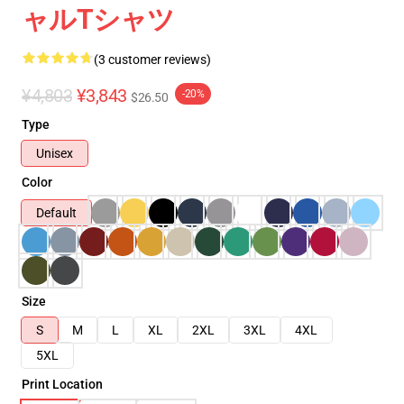
ャルTシャツ
(3 customer reviews)
¥4,803
¥3,843
-20%
$26.50
Type
Unisex
Color
Default
Size
S
M
L
XL
2XL
3XL
4XL
5XL
Print Location