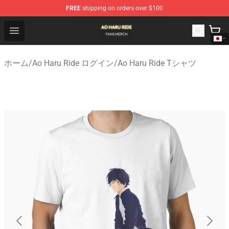
FREE
shipping on orders over $100
Ao Haru Ride Shop - Official Ao Haru Ride Merchandise S
Open menu
ホーム
/
Ao Haru Ride ログイン
/
Ao Haru Ride Tシャツ