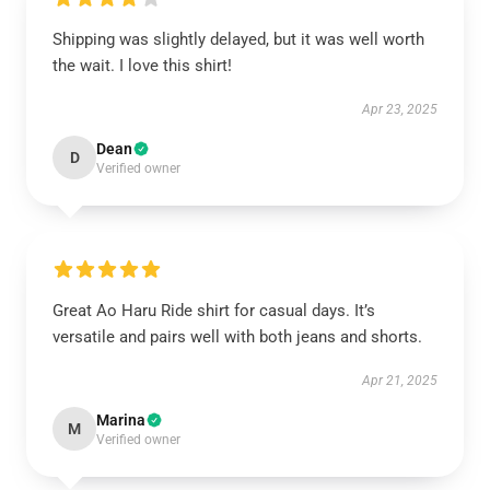
Shipping was slightly delayed, but it was well worth
the wait. I love this shirt!
Apr 23, 2025
Dean
D
Verified owner
Great Ao Haru Ride shirt for casual days. It’s
versatile and pairs well with both jeans and shorts.
Apr 21, 2025
Marina
M
Verified owner