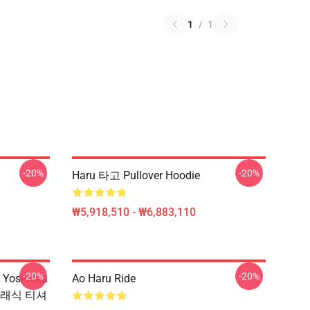
1
/
1
-20%
-20%
Haru 타고 Pullover Hoodie
₩5,918,510 - ₩6,883,110
-20%
-20%
 Yoshioka
Ao Haru Ride
 클래식 티셔