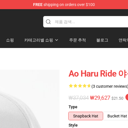
FREE
shipping on orders over $100
 Store
쇼핑
카테고리별 쇼핑
주문 추적
블로그
연락
Ao Haru Ride
(3 customer reviews
₩37,034
₩29,627
$21.50
Type
Snapback Hat
Bucket Hat
Style