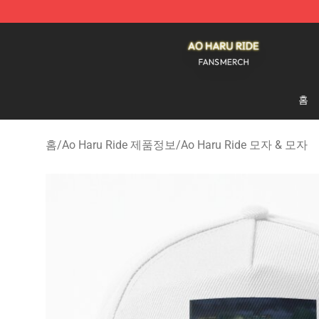
Ao Haru Ride Shop - Official Ao Haru Ride Merchandise
홈
홈
/
Ao Haru Ride 제품정보
/
Ao Haru Ride 모자 & 모자