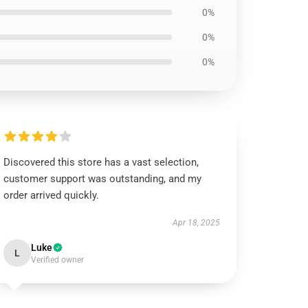
0%
0%
0%
Discovered this store has a vast selection,
customer support was outstanding, and my
order arrived quickly.
Apr 18, 2025
Luke
L
Verified owner