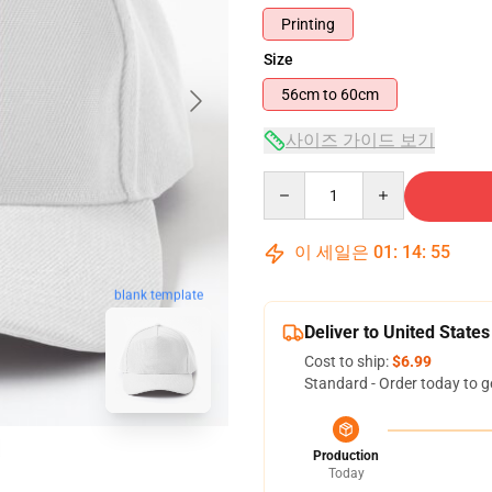
Printing
Size
56cm to 60cm
사이즈 가이드 보기
Quantity
이 세일은
01
:
14
:
54
blank template
Deliver to United States
Cost to ship:
$6.99
Standard - Order today to g
Production
Today