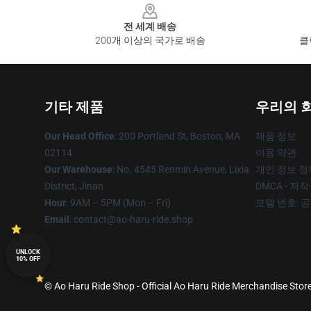
전 세계 배송
200개 이상의 국가로 배송
클
기타 제품
우리의 
Our Head Office
: 200 Portland St, Boston, MA
제품 정보
02114
이용 약관
Our Warehouse
: No. 4545 Renmin Avenue, Lixia
개인 정보 정
District, Jinan
DMCA - 저
Hour
: 9AM – 5PM (Mon – Fri)
모델 번호: 
Email
: contact@ao-haru-ride.shop
UNLOCK
10% OFF
© Ao Haru Ride Shop - Official Ao Haru Ride Merchandise Store