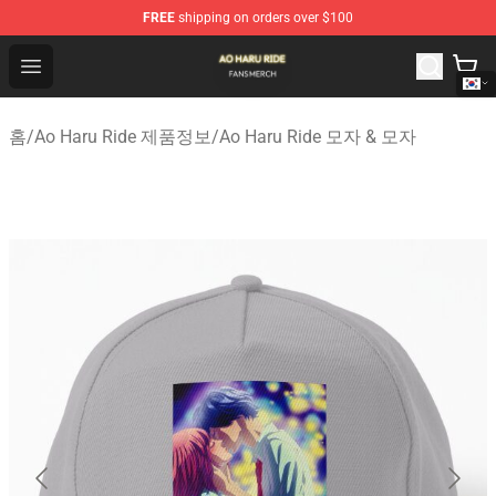
FREE
shipping on orders over $100
Ao Haru Ride Shop - Official Ao Haru Ride Merchandise S
Open menu
홈
/
Ao Haru Ride 제품정보
/
Ao Haru Ride 모자 & 모자