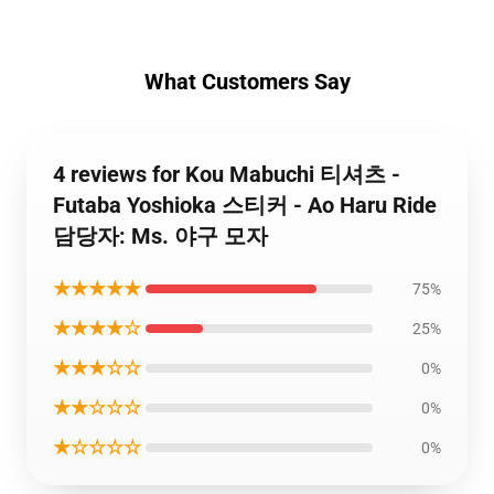
What Customers Say
4 reviews for Kou Mabuchi 티셔츠 -
Futaba Yoshioka 스티커 - Ao Haru Ride
담당자: Ms. 야구 모자
★★★★★
75%
★★★★☆
25%
★★★☆☆
0%
★★☆☆☆
0%
★☆☆☆☆
0%