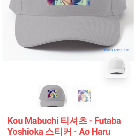
blank template
Kou Mabuchi 티셔츠 - Futaba
Yoshioka 스티커 - Ao Haru