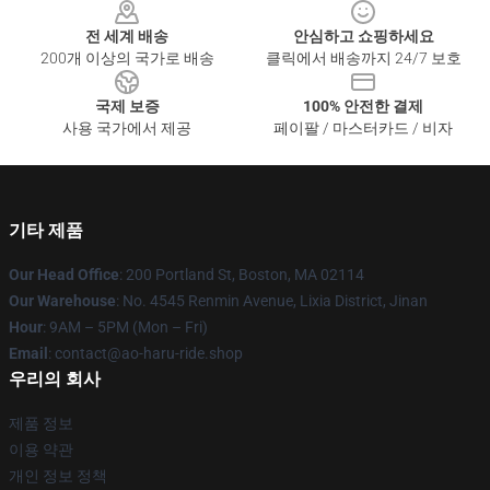
전 세계 배송
안심하고 쇼핑하세요
200개 이상의 국가로 배송
클릭에서 배송까지 24/7 보호
국제 보증
100% 안전한 결제
사용 국가에서 제공
페이팔 / 마스터카드 / 비자
기타 제품
Our Head Office
: 200 Portland St, Boston, MA 02114
Our Warehouse
: No. 4545 Renmin Avenue, Lixia District, Jinan
Hour
: 9AM – 5PM (Mon – Fri)
Email
: contact@ao-haru-ride.shop
우리의 회사
제품 정보
이용 약관
개인 정보 정책