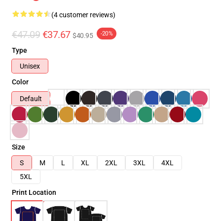
(4 customer reviews)
€47.09
€37.67
-20%
$40.95
Type
Unisex
Color
Default
Size
S
M
L
XL
2XL
3XL
4XL
5XL
Print Location