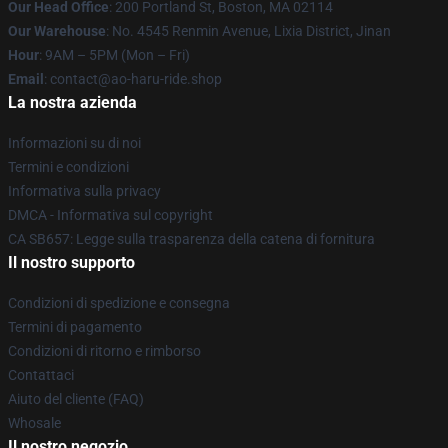
Our Head Office
: 200 Portland St, Boston, MA 02114
Our Warehouse
: No. 4545 Renmin Avenue, Lixia District, Jinan
Hour
: 9AM – 5PM (Mon – Fri)
Email
: contact@ao-haru-ride.shop
La nostra azienda
Informazioni su di noi
Termini e condizioni
Informativa sulla privacy
DMCA - Informativa sul copyright
CA SB657: Legge sulla trasparenza della catena di fornitura
Il nostro supporto
Condizioni di spedizione e consegna
Termini di pagamento
Condizioni di ritorno e rimborso
Contattaci
Aiuto del cliente (FAQ)
Whosale
Il nostro negozio