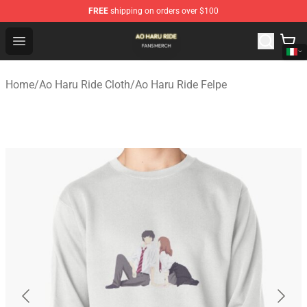
FREE
shipping on orders over $100
Ao Haru Ride Shop - Official Ao Haru Ride Merchandise S
Open menu
Home
/
Ao Haru Ride Cloth
/
Ao Haru Ride Felpe