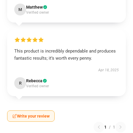
Matthew
M
Verified owner
This product is incredibly dependable and produces
fantastic results; it’s worth every penny.
Apr 18, 2025
Rebecca
R
Verified owner
Write your review
1
/
1