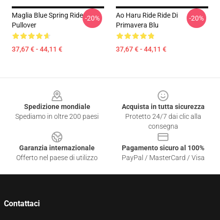
Maglia Blue Spring Ride
Ao Haru Ride Ride Di
-20%
-20%
Pullover
Primavera Blu
37,67 € - 44,11 €
37,67 € - 44,11 €
Footer
Spedizione mondiale
Acquista in tutta sicurezza
Spediamo in oltre 200 paesi
Protetto 24/7 dai clic alla
consegna
Garanzia internazionale
Pagamento sicuro al 100%
Offerto nel paese di utilizzo
PayPal / MasterCard / Visa
Contattaci