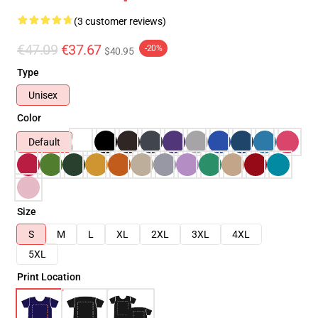
(3 customer reviews)
€47.09
€37.67
-20%
$40.95
Type
Unisex
Color
Default
Size
S
M
L
XL
2XL
3XL
4XL
5XL
Print Location