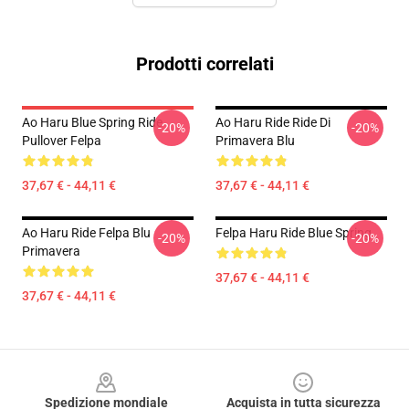
Prodotti correlati
Ao Haru Blue Spring Ride
Ao Haru Ride Ride Di
-20%
-20%
Pullover Felpa
Primavera Blu
37,67 € - 44,11 €
37,67 € - 44,11 €
Ao Haru Ride Felpa Blu
Felpa Haru Ride Blue Spring
-20%
-20%
Primavera
37,67 € - 44,11 €
37,67 € - 44,11 €
Footer
Spedizione mondiale
Acquista in tutta sicurezza