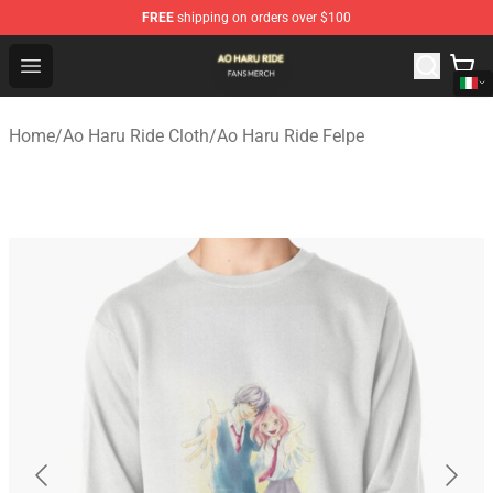
FREE
shipping on orders over $100
Ao Haru Ride Shop - Official Ao Haru Ride Merchandise S
Open menu
Home
/
Ao Haru Ride Cloth
/
Ao Haru Ride Felpe