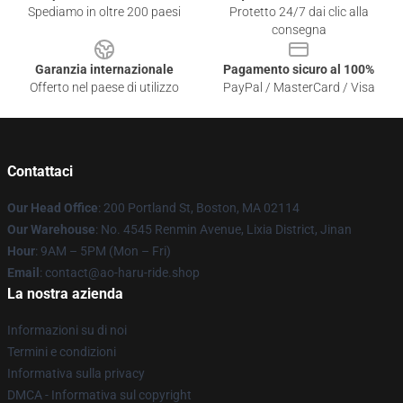
Spediamo in oltre 200 paesi
Protetto 24/7 dai clic alla
consegna
Garanzia internazionale
Pagamento sicuro al 100%
Offerto nel paese di utilizzo
PayPal / MasterCard / Visa
Contattaci
Our Head Office
: 200 Portland St, Boston, MA 02114
Our Warehouse
: No. 4545 Renmin Avenue, Lixia District, Jinan
Hour
: 9AM – 5PM (Mon – Fri)
Email
: contact@ao-haru-ride.shop
La nostra azienda
Informazioni su di noi
Termini e condizioni
Informativa sulla privacy
DMCA - Informativa sul copyright