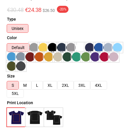
€30.48
€24.38
-20%
$26.50
Type
Unisex
Color
Default
Size
S
M
L
XL
2XL
3XL
4XL
5XL
Print Location