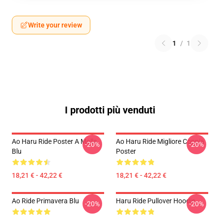
Write your review
1
/
1
I prodotti più venduti
Ao Haru Ride Poster A Molla
Ao Haru Ride Migliore Coppia
-20%
-20%
Blu
Poster
18,21 € - 42,22 €
18,21 € - 42,22 €
Ao Ride Primavera Blu
Haru Ride Pullover Hoodie
-20%
-20%