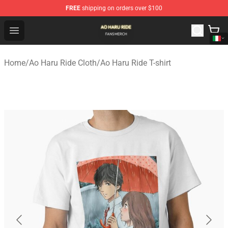
FREE
shipping on orders over $100
Ao Haru Ride Shop - Official Ao Haru Ride Merchandise S
Open menu
Home
/
Ao Haru Ride Cloth
/
Ao Haru Ride T-shirt