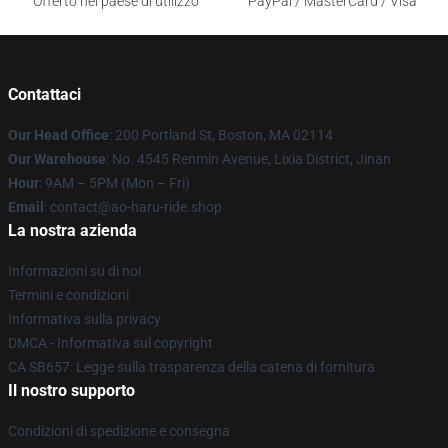
Offerto nel paese di utilizzo
PayPal / MasterCard / Visa
Contattaci
Our Head Office
: 200 Portland St, Boston, MA 02114
Our Warehouse
: No. 4545 Renmin Avenue, Lixia District, Jinan
Hour
: 9AM – 5PM (Mon – Fri)
Email
: contact@ao-haru-ride.shop
La nostra azienda
Informazioni su di noi
Termini e condizioni
Informativa sulla privacy
DMCA - Informativa sul copyright
CA SB657: Legge sulla trasparenza della catena di fornitura
Il nostro supporto
Condizioni di spedizione e consegna