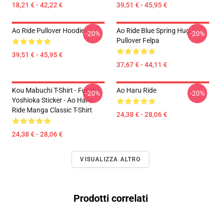
18,21 € - 42,22 €
39,51 € - 45,95 €
Ao Ride Pullover Hoodie
Ao Ride Blue Spring Hug
-20%
-20%
Pullover Felpa
39,51 € - 45,95 €
37,67 € - 44,11 €
Kou Mabuchi T-Shirt - Futaba
Ao Haru Ride
-20%
-20%
Yoshioka Sticker - Ao Haru
Ride Manga Classic T-Shirt
24,38 € - 28,06 €
24,38 € - 28,06 €
VISUALIZZA ALTRO
Prodotti correlati