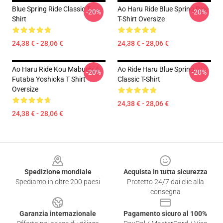
Blue Spring Ride Classic T-
Ao Haru Ride Blue Spring Rise
-20%
-20%
Shirt
T-Shirt Oversize
24,38 € - 28,06 €
24,38 € - 28,06 €
Ao Haru Ride Kou Mabuchi E
Ao Ride Haru Blue Spring
-20%
-20%
Futaba Yoshioka T Shirt
Classic T-Shirt
Oversize
24,38 € - 28,06 €
24,38 € - 28,06 €
Footer
Spedizione mondiale
Acquista in tutta sicurezza
Spediamo in oltre 200 paesi
Protetto 24/7 dai clic alla
consegna
Garanzia internazionale
Pagamento sicuro al 100%