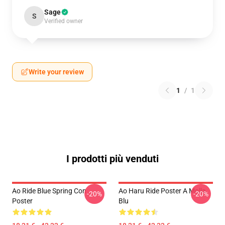
Sage
S
Verified owner
Write your review
1
/
1
I prodotti più venduti
Ao Ride Blue Spring Con
Ao Haru Ride Poster A Molla
-20%
-20%
Poster
Blu