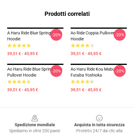
Prodotti correlati
A Haru Ride Blue Springs Ride
Ao Ride Coppia Pullover
-20%
-20%
Hoodie
Hoodie
39,51 € - 45,95 €
39,51 € - 45,95 €
Ao Haru Ride Blue Spring Ride
Ao Haru Ride Kou Mabuchi E
-20%
-20%
Pullover Hoodie
Futaba Yoshioka
39,51 € - 45,95 €
39,51 € - 45,95 €
Footer
Spedizione mondiale
Acquista in tutta sicurezza
Spediamo in oltre 200 paesi
Protetto 24/7 dai clic alla