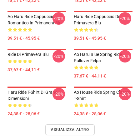
18,21 € - 42,22 €
18,21 € - 42,22 €
Ao Haru Ride Cappuccio
Haru Ride Cappuccio Di
-20%
-20%
Romantico In Primavera Blu
Primavera Blu
39,51 € - 45,95 €
39,51 € - 45,95 €
Ride Di Primavera Blu
Ao Haru Blue Spring Ride
-20%
-20%
Pullover Felpa
37,67 € - 44,11 €
37,67 € - 44,11 €
Haru Ride T-Shirt Di Grandi
Ao House Ride Spring Classic
-20%
-20%
Dimensioni
T-Shirt
24,38 € - 28,06 €
24,38 € - 28,06 €
VISUALIZZA ALTRO