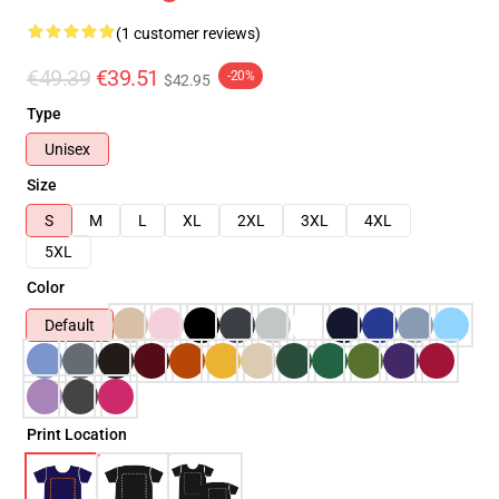
(1 customer reviews)
€49.39
€39.51
-20%
$42.95
Type
Unisex
Size
S
M
L
XL
2XL
3XL
4XL
5XL
Color
Default
Print Location