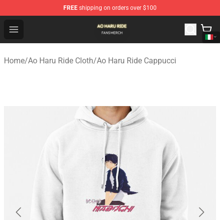
FREE
shipping on orders over $100
Ao Haru Ride Shop - Official Ao Haru Ride Merchandise S
Open menu
Home
/
Ao Haru Ride Cloth
/
Ao Haru Ride Cappucci