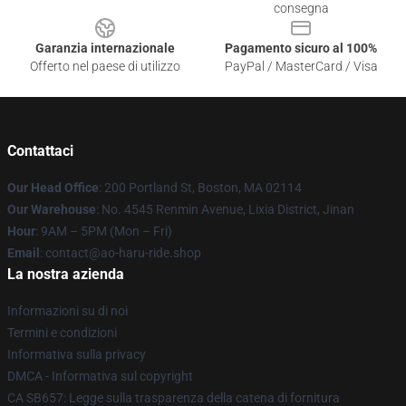
consegna
Garanzia internazionale
Pagamento sicuro al 100%
Offerto nel paese di utilizzo
PayPal / MasterCard / Visa
Contattaci
Our Head Office
: 200 Portland St, Boston, MA 02114
Our Warehouse
: No. 4545 Renmin Avenue, Lixia District, Jinan
Hour
: 9AM – 5PM (Mon – Fri)
Email
: contact@ao-haru-ride.shop
La nostra azienda
Informazioni su di noi
Termini e condizioni
Informativa sulla privacy
DMCA - Informativa sul copyright
CA SB657: Legge sulla trasparenza della catena di fornitura