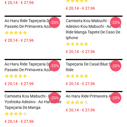
€ 20,14 - € 27,96
€ 20,14 - € 27,96
Ao Haru Ride Tapeçaria De
Camiseta Kou Mabuchi -
-20%
-20%
Passeio De Primavera Azul
Adesivo Kou Mabuchi - Ao Haru
Ride Manga Tapete De Caso De
Iphone
€ 20,14 - € 27,96
€ 20,14 - € 27,96
Ao Haru Ride Tapeçaria De
Tapeçaria De Casal Blue Spring
-20%
-20%
Passeio De Primavera Azul
Ride
€ 20,14 - € 27,96
€ 20,14 - € 27,96
Camiseta Kou Mabuchi - Futaba
Ao Haru Ride Primavera Azul
-20%
-20%
Yoshioka Adesivo - Ao Haru Ride
Tapeçaria De Manga
€ 20,14 - € 27,96
€ 20,14 - € 27,96