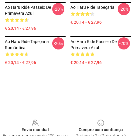
Ao Haru Ride Passeio De
Ao Haru Ride Tapeçaria
-20%
-20%
Primavera Azul
€ 20,14 - € 27,96
€ 20,14 - € 27,96
Ao Haru Ride Tapeçaria
Ao Haru Ride Passeio De
-20%
-20%
Romântica
Primavera Azul
€ 20,14 - € 27,96
€ 20,14 - € 27,96
Footer
Envio mundial
Compre com confiança
Enviamos para mais de 200 países
Protegido 24/7, do clique à