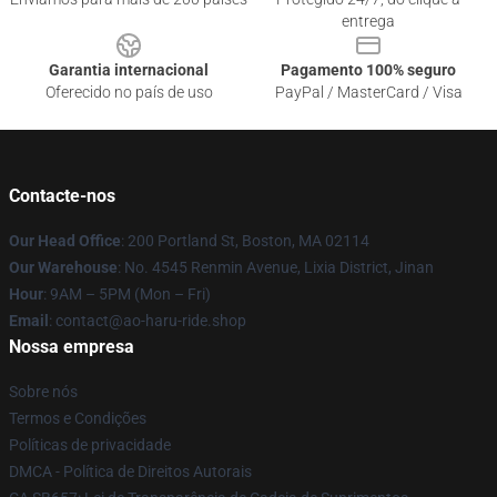
entrega
Garantia internacional
Pagamento 100% seguro
Oferecido no país de uso
PayPal / MasterCard / Visa
Contacte-nos
Our Head Office
: 200 Portland St, Boston, MA 02114
Our Warehouse
: No. 4545 Renmin Avenue, Lixia District, Jinan
Hour
: 9AM – 5PM (Mon – Fri)
Email
: contact@ao-haru-ride.shop
Nossa empresa
Sobre nós
Termos e Condições
Políticas de privacidade
DMCA - Política de Direitos Autorais