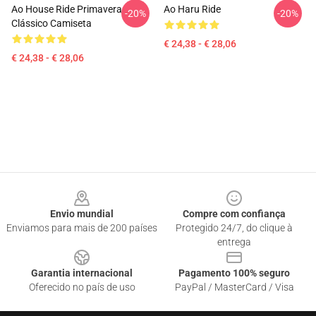
Ao House Ride Primavera
Ao Haru Ride
-20%
-20%
Clássico Camiseta
€ 24,38 - € 28,06
€ 24,38 - € 28,06
Footer
Envio mundial
Compre com confiança
Enviamos para mais de 200 países
Protegido 24/7, do clique à
entrega
Garantia internacional
Pagamento 100% seguro
Oferecido no país de uso
PayPal / MasterCard / Visa