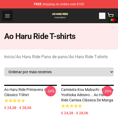
FREE
shipping on orders over $100
Ao Haru Ride Shop - Official Ao Haru Ride Merchandise S
Open menu
Ao Haru Ride T-shirts
Início
/
Ao Haru Ride Pano de pano
/
Ao Haru Ride T-shirts
Ao Haru Ride Primavera Azul
Camiseta Kou Mabuchi - Futaba
-20%
-20%
Clássico T-Shirt
Yoshioka Adesivo... Ao Haru
Ride Camisa Clássica De Manga
€ 24,38 - € 28,06
€ 24,38 - € 28,06