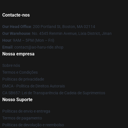
Contacte-nos
Our Head Office
: 200 Portland St, Boston, MA 02114
Our Warehouse
: No. 4545 Renmin Avenue, Lixia District, Jinan
Hour
: 9AM – 5PM (Mon – Fri)
Email
: contact@ao-haru-ride.shop
Nossa empresa
Sobre nós
Termos e Condições
Políticas de privacidade
DMCA - Política de Direitos Autorais
CA SB657: Lei de Transparência de Cadeia de Suprimentos
Nosso Suporte
Políticas de envio e entrega
Termos de pagamento
Políticas de devolução e reembolso