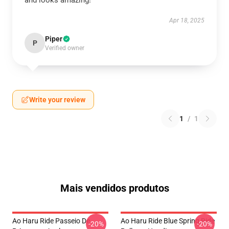
and looks amazing!
Apr 18, 2025
Piper
P
Verified owner
Write your review
1
/
1
Mais vendidos produtos
Ao Haru Ride Passeio De
Ao Haru Ride Blue Spring Ride
-20%
-20%