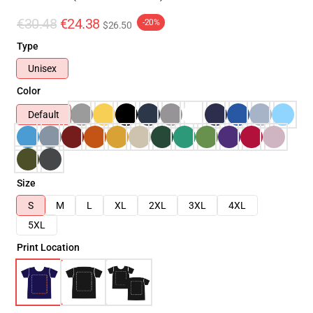
€30.48
€24.38
-20%
$26.50
Type
Unisex
Color
Default
Size
S
M
L
XL
2XL
3XL
4XL
5XL
Print Location