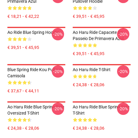
Primavera Azul
Pullover Hoodie
€ 18,21 - € 42,22
€ 39,51 - € 45,95
Ao Ride Blue Spring Hoodie
Ao Haru Ride Capacete De
-20%
-20%
Passeio De Primavera Azul
€ 39,51 - € 45,95
€ 39,51 - € 45,95
Blue Spring Ride Kou Pullover
Ao Haru Ride T-Shirt
-20%
-20%
Camisola
€ 24,38 - € 28,06
€ 37,67 - € 44,11
Ao Haru Ride Blue Spring Ride
Ao Haru Ride Blue Spring Ride
-20%
-20%
Oversized T-Shirt
T-Shirt
€ 24,38 - € 28,06
€ 24,38 - € 28,06