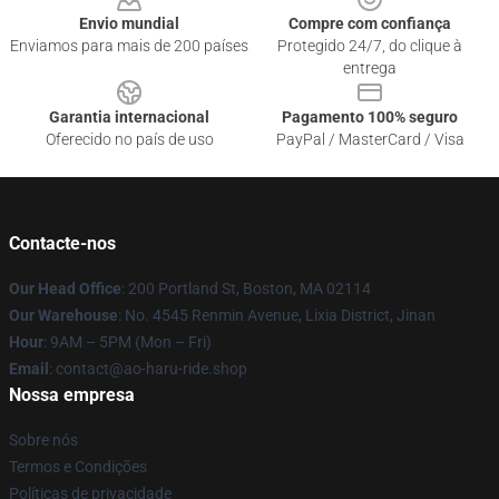
Envio mundial
Compre com confiança
Enviamos para mais de 200 países
Protegido 24/7, do clique à
entrega
Garantia internacional
Pagamento 100% seguro
Oferecido no país de uso
PayPal / MasterCard / Visa
Contacte-nos
Our Head Office
: 200 Portland St, Boston, MA 02114
Our Warehouse
: No. 4545 Renmin Avenue, Lixia District, Jinan
Hour
: 9AM – 5PM (Mon – Fri)
Email
: contact@ao-haru-ride.shop
Nossa empresa
Sobre nós
Termos e Condições
Políticas de privacidade