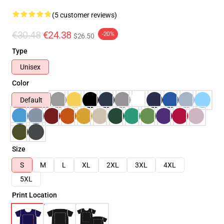
(5 customer reviews)
€30.48
€24.38
-20%
$26.50
Type
Unisex
Color
Default
Size
S
M
L
XL
2XL
3XL
4XL
5XL
Print Location