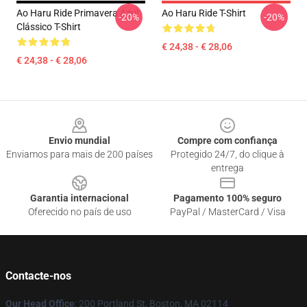
Ao Haru Ride Primavera Azul
Ao Haru Ride T-Shirt
-20%
-20%
Clássico T-Shirt
€ 24,38 - € 28,06
€ 24,38 - € 28,06
Footer
Envio mundial
Compre com confiança
Enviamos para mais de 200 países
Protegido 24/7, do clique à
entrega
Garantia internacional
Pagamento 100% seguro
Oferecido no país de uso
PayPal / MasterCard / Visa
Contacte-nos
Our Head Office
: 200 Portland St, Boston, MA 02114