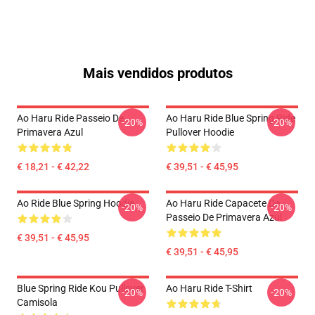
Mais vendidos produtos
Ao Haru Ride Passeio De
Ao Haru Ride Blue Spring Ride
-20%
-20%
Primavera Azul
Pullover Hoodie
€ 18,21 - € 42,22
€ 39,51 - € 45,95
Ao Ride Blue Spring Hoodie
Ao Haru Ride Capacete De
-20%
-20%
Passeio De Primavera Azul
€ 39,51 - € 45,95
€ 39,51 - € 45,95
Blue Spring Ride Kou Pullover
Ao Haru Ride T-Shirt
-20%
-20%
Camisola