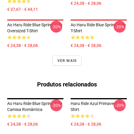
€ 24,38 - € 28,06
€ 37,67 - € 44,11
Ao Haru Ride Blue Spring Ride
Ao Haru Ride Blue Spring Ride
-20%
-20%
Oversized T-Shirt
T-Shirt
€ 24,38 - € 28,06
€ 24,38 - € 28,06
VER MAIS
Produtos relacionados
Ao Haru Ride Blue Spring Ride
Haru Ride Azul Primavera T-
-20%
-20%
Camisa Romântica
Shirt
€ 24,38 - € 28,06
€ 24,38 - € 28,06