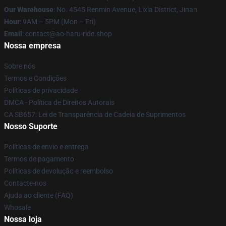
Our Warehouse
: No. 4545 Renmin Avenue, Lixia District, Jinan
Hour
: 9AM – 5PM (Mon – Fri)
Email
: contact@ao-haru-ride.shop
Nossa empresa
Sobre nós
Termos e Condições
Políticas de privacidade
DMCA - Política de Direitos Autorais
CA SB657: Lei de Transparência de Cadeia de Suprimentos
Nosso Suporte
Políticas de envio e entrega
Termos de pagamento
Políticas de devolução e reembolso
Contacte-nos
Ajuda ao cliente (FAQ)
Whosale
Nossa loja