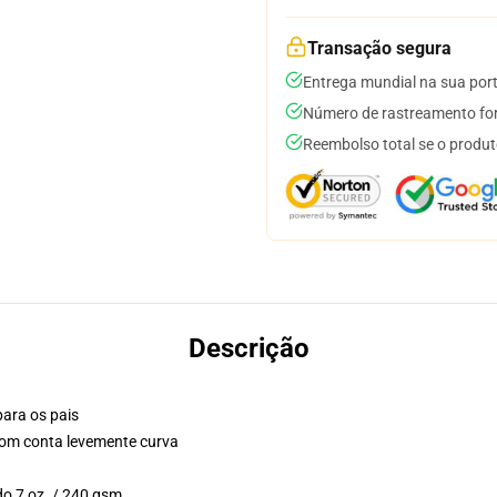
Transação segura
Entrega mundial na sua por
Número de rastreamento for
Reembolso total se o produt
Descrição
para os pais
 com conta levemente curva
do 7 oz. / 240 gsm