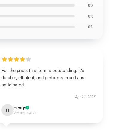
0%
0%
0%
For the price, this item is outstanding. It’s
durable, efficient, and performs exactly as
anticipated.
Apr 21, 2025
Henry
H
Verified owner