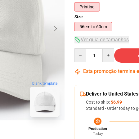
Printing
Size
56cm to 60cm
Ver guia de tamanhos
Quantity
Esta promoção termina
blank template
Deliver to United States
Cost to ship:
$6.99
Standard - Order today to g
Production
Today