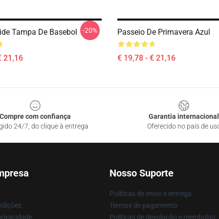
-20%
ide Tampa De Basebol
Passeio De Primavera Azul
€ 21,16
€ 19,78 - € 21,16
Compre com confiança
Garantia internacional
gido 24/7, do clique à entrega
Oferecido no país de us
mpresa
Nosso Suporte
Políticas de envio e entrega
ndições
Termos de pagamento
privacidade
Políticas de devolução e reembolso