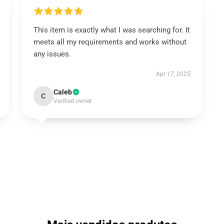
This item is exactly what I was searching for. It
meets all my requirements and works without
any issues.
Apr 17, 2025
Caleb
C
Verified owner