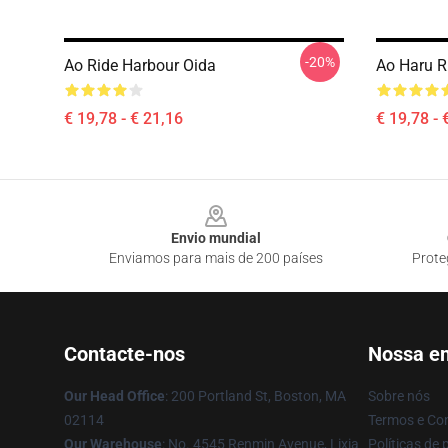
-20%
Ao Ride Harbour Oida
Ao Haru R
€ 19,78 - € 21,16
€ 19,78 - 
Footer
Envio mundial
Enviamos para mais de 200 países
Prote
Contacte-nos
Nossa e
Our Head Office
: 200 Portland St, Boston, MA
Sobre nós
02114
Termos e Co
Our Warehouse
: No. 4545 Renmin Avenue, Lixia
Políticas de 