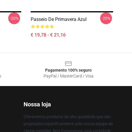
-20%
-20%
Passeio De Primavera Azul
€ 19,78 - € 21,16
Pagamento 100% seguro
o
PayPal / MasterCard / Visa
Nossa loja
Oferecemos produtos de alta qualidade que são
projetados especificamente pela nossa equipe de
classe mundial. Nós fornecemos uma variedade