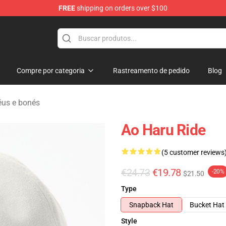
FREE
shipping on orders over $100
 Store
Compre por categoria
Rastreamento de pedido
Blog
éus e bonés
Ao Haru Ride
(5 customer reviews
€24.73
€19.78
-20%
$21.50
Type
Snapback Hat
Bucket Hat
Style