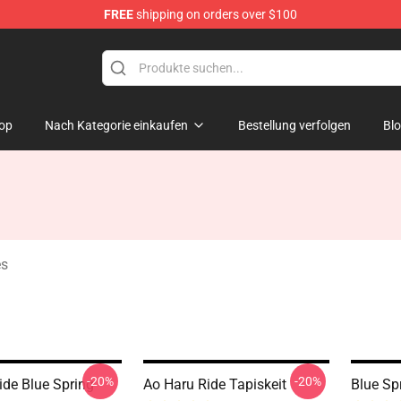
FREE
shipping on orders over $100
 Store
op
Nach Kategorie einkaufen
Bestellung verfolgen
Bl
es
-20%
-20%
ide Blue Spring
Ao Haru Ride Tapiskeit
Blue Sp