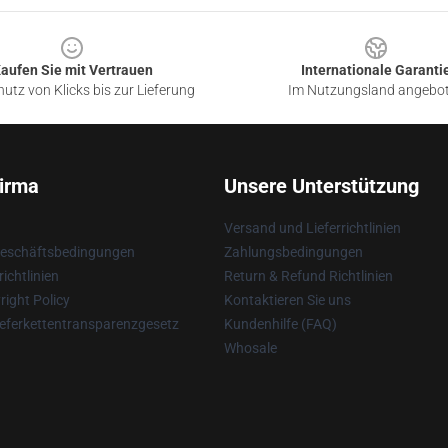
aufen Sie mit Vertrauen
Internationale Garanti
utz von Klicks bis zur Lieferung
Im Nutzungsland angebo
irma
Unsere Unterstützung
Versand und Lieferrichtlinien
Geschäftsbedingungen
Zahlungsbedingungen
ichtlinien
Return & Refund Richtlinien
ight Policy
Kontaktieren Sie uns
eferkettentransparenzgesetz
Kundenhilfe (FAQ)
Whosale