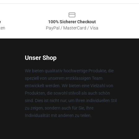
e
100% Sicherer Checkout
ten
PayPal / MasterCard / Visa
Unser Shop
Wir bieten qualitativ hochwertige Produkte, die
speziell von unserem erstklassigen Team
entwickelt werden. Wir bieten eine Vielzahl von
Produkten, die sowohl stilvoll als auch schön
sind. Dies ist nicht nur, um Ihren individuellen Stil
zu zeigen, sondern auch für Sie, Ihre
Individualität mit anderen zu teilen.