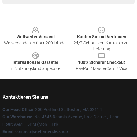
Footer
Weltweiter Versand
Kaufen Sie mit Vertrauen
Wir versenden in über 200 Länder
24/7 Schutz von Klicks bis zur
Lieferung
Internationale Garantie
100% Sicherer Checkout
Im Nutzungsland angeboten
PayPal / MasterCard / Visa
Kontaktieren Sie uns
Our Head Office
: 200 Portland St, Boston, MA 02114
Our Warehouse
: No. 4545 Renmin Avenue, Lixia District, Jinan
Hour
: 9AM – 5PM (Mon – Fri)
Email
: contact@ao-haru-ride.shop