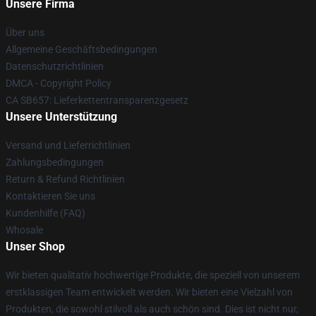
Unsere Firma
Über uns
Allgemeine Geschäftsbedingungen
Datenschutzrichtlinien
DMCA - Copyright Policy
CA SB657: Lieferkettentransparenzgesetz
Unsere Unterstützung
Versand und Lieferrichtlinien
Zahlungsbedingungen
Return & Refund Richtlinien
Kontaktieren Sie uns
Kundenhilfe (FAQ)
Whosale
Unser Shop
Wir bieten qualitativ hochwertige Produkte, die speziell von unserem
erstklassigen Team entwickelt werden. Wir bieten eine Vielzahl von
Produkten, die sowohl stilvoll als auch schön sind. Dies ist nicht nur,