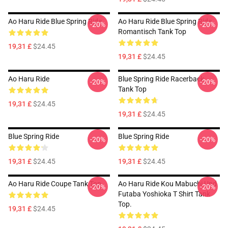
Ao Haru Ride Blue Spring Ride
Ao Haru Ride Blue Spring Ride
-20%
-20%
Romantisch Tank Top
19,31 £
$24.45
19,31 £
$24.45
Ao Haru Ride
Blue Spring Ride Racerback
-20%
-20%
Tank Top
19,31 £
$24.45
19,31 £
$24.45
Blue Spring Ride
Blue Spring Ride
-20%
-20%
19,31 £
$24.45
19,31 £
$24.45
Ao Haru Ride Coupe Tank Top
Ao Haru Ride Kou Mabuchi Und
-20%
-20%
Futaba Yoshioka T Shirt Tank
Top.
19,31 £
$24.45