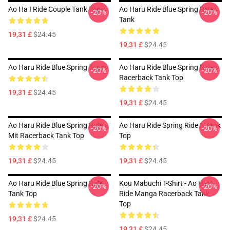
Ao Ha I Ride Couple Tank Top
Ao Haru Ride Blue Spring Ride
-20%
-20%
Tank
19,31 £
$24.45
19,31 £
$24.45
Ao Haru Ride Blue Spring Top
Ao Haru Ride Blue Spring Ride
-20%
-20%
Racerback Tank Top
19,31 £
$24.45
19,31 £
$24.45
Ao Haru Ride Blue Spring Ride
Ao Haru Ride Spring Ride 1 Tank
-20%
-20%
Mit Racerback Tank Top
Top
19,31 £
$24.45
19,31 £
$24.45
Ao Haru Ride Blue Spring Ride
Kou Mabuchi T-Shirt - Ao Haru
-20%
-20%
Tank Top
Ride Manga Racerback Tank
Top
19,31 £
$24.45
19,31 £
$24.45