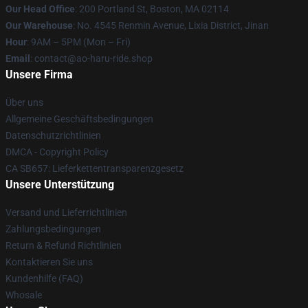
Our Head Office
: 200 Portland St, Boston, MA 02114
Our Warehouse
: No. 4545 Renmin Avenue, Lixia District, Jinan
Hour
: 9AM – 5PM (Mon – Fri)
Email
: contact@ao-haru-ride.shop
Unsere Firma
Über uns
Allgemeine Geschäftsbedingungen
Datenschutzrichtlinien
DMCA - Copyright Policy
CA SB657: Lieferkettentransparenzgesetz
Unsere Unterstützung
Versand und Lieferrichtlinien
Zahlungsbedingungen
Return & Refund Richtlinien
Kontaktieren Sie uns
Kundenhilfe (FAQ)
Whosale