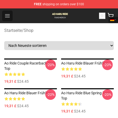
FREE
shipping on orders over $100
Ao Haru Ride Shop - Official Ao Haru Ride Merchandise S
Open menu
Startseite
/
Shop
Ao Ride Couple Racerback Tank
Ao Haru Ride Blauer Frühling
-20%
-20%
Top
19,31 £
$24.45
19,31 £
$24.45
Ao Haru Ride Blauer Frühling
Ao Haru Ride Blue Spring Tank
-20%
-20%
Top
19,31 £
$24.45
19,31 £
$24.45