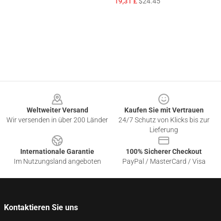
19,31 £
$24.45
Footer
Weltweiter Versand
Kaufen Sie mit Vertrauen
Wir versenden in über 200 Länder
24/7 Schutz von Klicks bis zur
Lieferung
Internationale Garantie
100% Sicherer Checkout
Im Nutzungsland angeboten
PayPal / MasterCard / Visa
Kontaktieren Sie uns