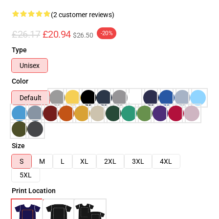
(2 customer reviews)
£26.17
£20.94
-20%
$26.50
Type
Unisex
Color
Default
Size
S
M
L
XL
2XL
3XL
4XL
5XL
Print Location