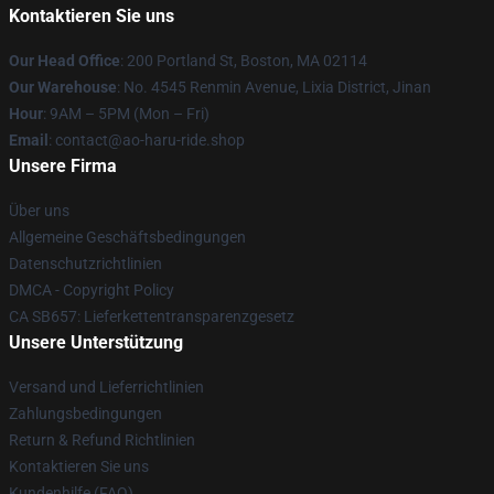
Kontaktieren Sie uns
Our Head Office
: 200 Portland St, Boston, MA 02114
Our Warehouse
: No. 4545 Renmin Avenue, Lixia District, Jinan
Hour
: 9AM – 5PM (Mon – Fri)
Email
: contact@ao-haru-ride.shop
Unsere Firma
Über uns
Allgemeine Geschäftsbedingungen
Datenschutzrichtlinien
DMCA - Copyright Policy
CA SB657: Lieferkettentransparenzgesetz
Unsere Unterstützung
Versand und Lieferrichtlinien
Zahlungsbedingungen
Return & Refund Richtlinien
Kontaktieren Sie uns
Kundenhilfe (FAQ)