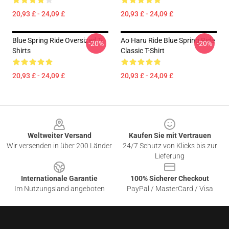
20,93 £ - 24,09 £
20,93 £ - 24,09 £
Blue Spring Ride Oversized T-
Ao Haru Ride Blue Spring Ride
-20%
-20%
Shirts
Classic T-Shirt
20,93 £ - 24,09 £
20,93 £ - 24,09 £
Footer
Weltweiter Versand
Kaufen Sie mit Vertrauen
Wir versenden in über 200 Länder
24/7 Schutz von Klicks bis zur
Lieferung
Internationale Garantie
100% Sicherer Checkout
Im Nutzungsland angeboten
PayPal / MasterCard / Visa