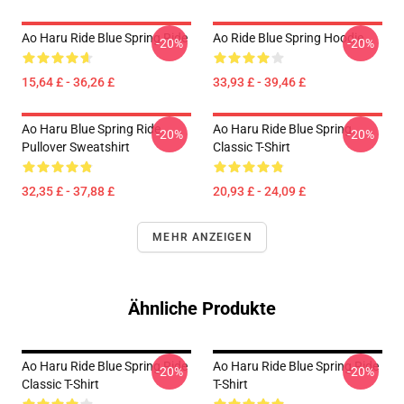
Ao Haru Ride Blue Spring Ride
Ao Ride Blue Spring Hoodie
-20%
-20%
15,64 £ - 36,26 £
33,93 £ - 39,46 £
Ao Haru Blue Spring Ride
Ao Haru Ride Blue Spring
-20%
-20%
Pullover Sweatshirt
Classic T-Shirt
32,35 £ - 37,88 £
20,93 £ - 24,09 £
MEHR ANZEIGEN
Ähnliche Produkte
Ao Haru Ride Blue Spring Ride
Ao Haru Ride Blue Spring Ride
-20%
-20%
Classic T-Shirt
T-Shirt