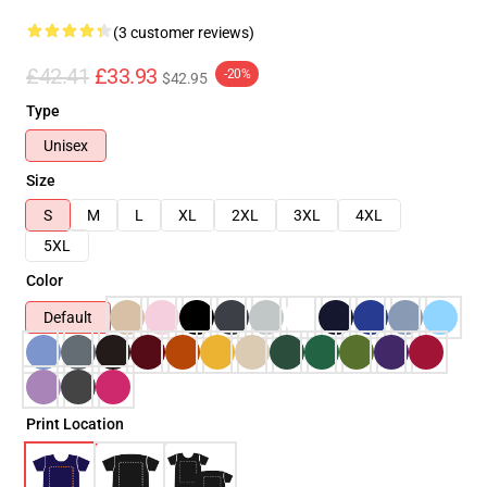
(3 customer reviews)
£42.41
£33.93
-20%
$42.95
Type
Unisex
Size
S
M
L
XL
2XL
3XL
4XL
5XL
Color
Default
Print Location