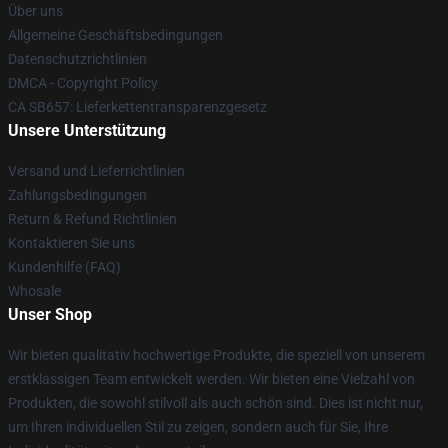
Über uns
Allgemeine Geschäftsbedingungen
Datenschutzrichtlinien
DMCA - Copyright Policy
CA SB657: Lieferkettentransparenzgesetz
Unsere Unterstützung
Versand und Lieferrichtlinien
Zahlungsbedingungen
Return & Refund Richtlinien
Kontaktieren Sie uns
Kundenhilfe (FAQ)
Whosale
Unser Shop
Wir bieten qualitativ hochwertige Produkte, die speziell von unserem
erstklassigen Team entwickelt werden. Wir bieten eine Vielzahl von
Produkten, die sowohl stilvoll als auch schön sind. Dies ist nicht nur,
um Ihren individuellen Stil zu zeigen, sondern auch für Sie, Ihre