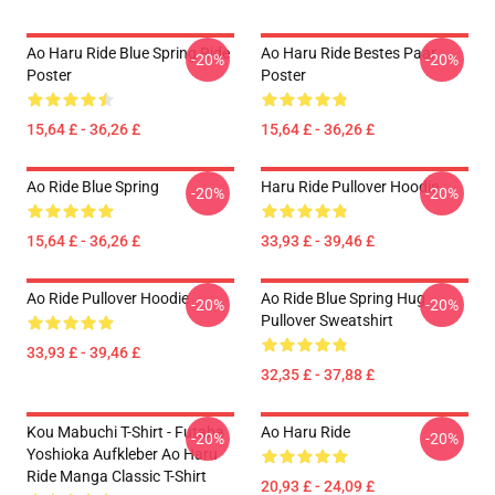
Ao Haru Ride Blue Spring Ride
Ao Haru Ride Bestes Paar
-20%
-20%
Poster
Poster
15,64 £ - 36,26 £
15,64 £ - 36,26 £
Ao Ride Blue Spring
Haru Ride Pullover Hoodie
-20%
-20%
15,64 £ - 36,26 £
33,93 £ - 39,46 £
Ao Ride Pullover Hoodie
Ao Ride Blue Spring Hug
-20%
-20%
Pullover Sweatshirt
33,93 £ - 39,46 £
32,35 £ - 37,88 £
Kou Mabuchi T-Shirt - Futaba
Ao Haru Ride
-20%
-20%
Yoshioka Aufkleber Ao Haru
Ride Manga Classic T-Shirt
20,93 £ - 24,09 £