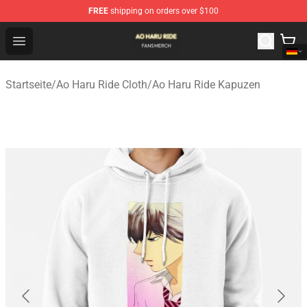
FREE
shipping on orders over $100
Ao Haru Ride Shop - Official Ao Haru Ride Merchandise S
Open menu
Startseite
/
Ao Haru Ride Cloth
/
Ao Haru Ride Kapuzen