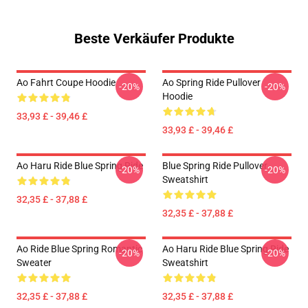
Beste Verkäufer Produkte
Ao Fahrt Coupe Hoodie
Ao Spring Ride Pullover
-20%
-20%
Hoodie
33,93 £ - 39,46 £
33,93 £ - 39,46 £
Ao Haru Ride Blue Spring Ride
Blue Spring Ride Pullover
-20%
-20%
Sweatshirt
32,35 £ - 37,88 £
32,35 £ - 37,88 £
Ao Ride Blue Spring Romantic
Ao Haru Ride Blue Spring Ride
-20%
-20%
Sweater
Sweatshirt
32,35 £ - 37,88 £
32,35 £ - 37,88 £