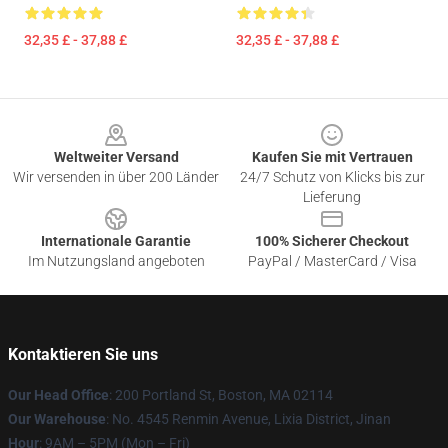
32,35 £ - 37,88 £
32,35 £ - 37,88 £
Footer
Weltweiter Versand
Kaufen Sie mit Vertrauen
Wir versenden in über 200 Länder
24/7 Schutz von Klicks bis zur
Lieferung
Internationale Garantie
100% Sicherer Checkout
Im Nutzungsland angeboten
PayPal / MasterCard / Visa
Kontaktieren Sie uns
Our Head Office
: 200 Portland St, Boston, MA 02114
Our Warehouse
: No. 4545 Renmin Avenue, Lixia District, Jinan
Hour
: 9AM – 5PM (Mon – Fri)