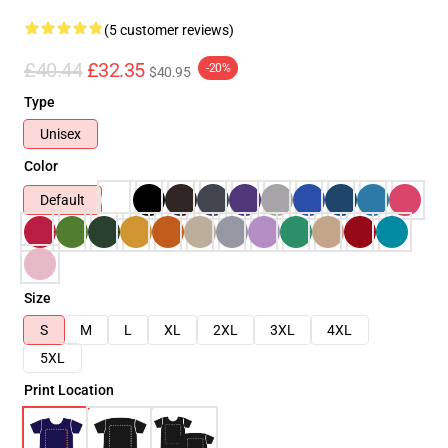
(5 customer reviews)
£40.44
£32.35
-20%
$40.95
Type
Unisex
Color
Default
Size
S
M
L
XL
2XL
3XL
4XL
5XL
Print Location