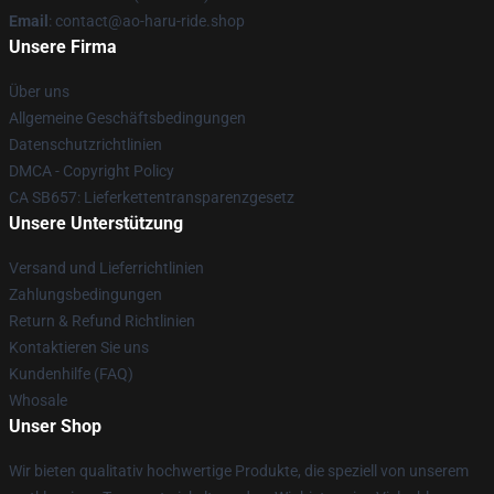
Email
: contact@ao-haru-ride.shop
Unsere Firma
Über uns
Allgemeine Geschäftsbedingungen
Datenschutzrichtlinien
DMCA - Copyright Policy
CA SB657: Lieferkettentransparenzgesetz
Unsere Unterstützung
Versand und Lieferrichtlinien
Zahlungsbedingungen
Return & Refund Richtlinien
Kontaktieren Sie uns
Kundenhilfe (FAQ)
Whosale
Unser Shop
Wir bieten qualitativ hochwertige Produkte, die speziell von unserem