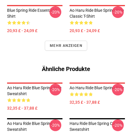
Blue Spring Ride Essential T-
Ao Haru Ride Blue Spring Ride
-20%
-20%
Shirt
Classic T-Shirt
20,93 £ - 24,09 £
20,93 £ - 24,09 £
MEHR ANZEIGEN
Ähnliche Produkte
Ao Haru Ride Blue Spring Ride
Ao Haru Ride Blue Spring Ride
-20%
-20%
Sweatshirt
32,35 £ - 37,88 £
32,35 £ - 37,88 £
Ao Haru Ride Blue Spring
Haru Ride Blue Spring Couple
-20%
-20%
Sweatshirt
Sweatshirt