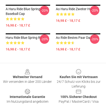
A Haru Ride Blue Spring Ride
Ao Haru Ride Zweiter Hut
-20%
-20%
Baseball Cap
16,98 £ - 18,17 £
16,98 £ - 18,17 £
Haru Ride Blue Spring Ride
Ao Ride Bestes Paar Dad Hat
-20%
-20%
16,98 £ - 18,17 £
16,98 £ - 18,17 £
Footer
Weltweiter Versand
Kaufen Sie mit Vertrauen
Wir versenden in über 200 Länder
24/7 Schutz von Klicks bis zur
Lieferung
Internationale Garantie
100% Sicherer Checkout
Im Nutzungsland angeboten
PayPal / MasterCard / Visa