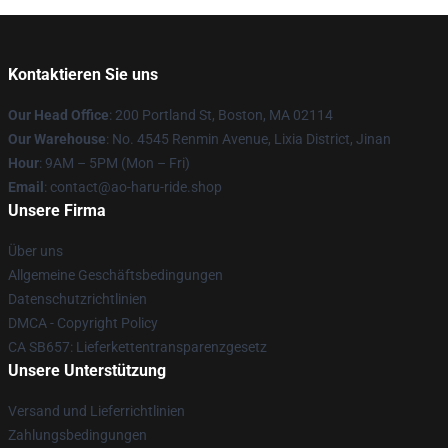
Kontaktieren Sie uns
Our Head Office
: 200 Portland St, Boston, MA 02114
Our Warehouse
: No. 4545 Renmin Avenue, Lixia District, Jinan
Hour
: 9AM – 5PM (Mon – Fri)
Email
: contact@ao-haru-ride.shop
Unsere Firma
Über uns
Allgemeine Geschäftsbedingungen
Datenschutzrichtlinien
DMCA - Copyright Policy
CA SB657: Lieferkettentransparenzgesetz
Unsere Unterstützung
Versand und Lieferrichtlinien
Zahlungsbedingungen