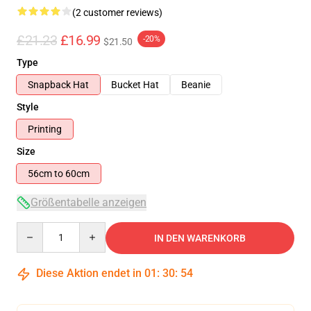
(2 customer reviews)
£21.23
£16.99
-20%
$21.50
Type
Snapback Hat
Bucket Hat
Beanie
Style
Printing
Size
56cm to 60cm
Größentabelle anzeigen
Quantity
IN DEN WARENKORB
Diese Aktion endet in
01
:
30
:
53