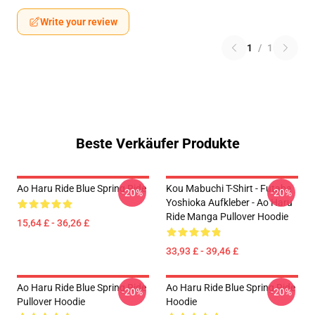
Write your review
1
/
1
Beste Verkäufer Produkte
Ao Haru Ride Blue Spring Ride
Kou Mabuchi T-Shirt - Futaba
-20%
-20%
Yoshioka Aufkleber - Ao Haru
Ride Manga Pullover Hoodie
15,64 £ - 36,26 £
33,93 £ - 39,46 £
Ao Haru Ride Blue Spring Ride
Ao Haru Ride Blue Spring Ride
-20%
-20%
Pullover Hoodie
Hoodie