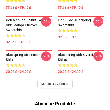
33,93 £ - 39,46 £
33,93 £ - 39,46 £
Kou Mabuchi T-Shirt - Ao Haru
Haru Ride Blue Spring
-20%
-20%
Ride Manga Pullover
Sweatshirt
Sweatshirt
32,35 £ - 37,88 £
32,35 £ - 37,88 £
Blue Spring Ride Essential T-
Blue Spring Ride Oversized T-
-20%
-20%
Shirt
Shirts
20,93 £ - 24,09 £
20,93 £ - 24,09 £
MEHR ANZEIGEN
Ähnliche Produkte