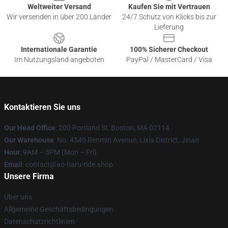
Weltweiter Versand
Kaufen Sie mit Vertrauen
Wir versenden in über 200 Länder
24/7 Schutz von Klicks bis zur
Lieferung
Internationale Garantie
100% Sicherer Checkout
Im Nutzungsland angeboten
PayPal / MasterCard / Visa
Kontaktieren Sie uns
Our Head Office
: 200 Portland St, Boston, MA 02114
Our Warehouse
: No. 4545 Renmin Avenue, Lixia District, Jinan
Hour
: 9AM – 5PM (Mon – Fri)
Email
: contact@ao-haru-ride.shop
Unsere Firma
Über uns
Allgemeine Geschäftsbedingungen
Datenschutzrichtlinien