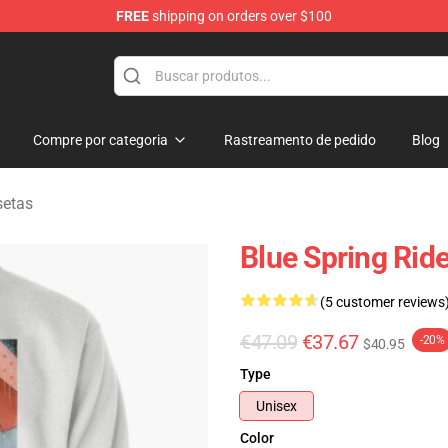
FREE
shipping on orders over $100
 Store
Compre por categoria
Rastreamento de pedido
Blog
setas
Blue Spring Rid
(5 customer reviews
€47.09
€37.67
-20%
$40.95
Type
Unisex
Color