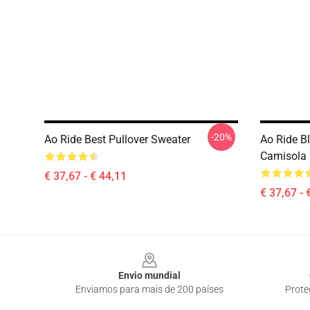
-20%
Ao Ride Best Pullover Sweater
Ao Ride B
Camisola
€ 37,67 - € 44,11
€ 37,67 - 
Footer
Envio mundial
Enviamos para mais de 200 países
Prote