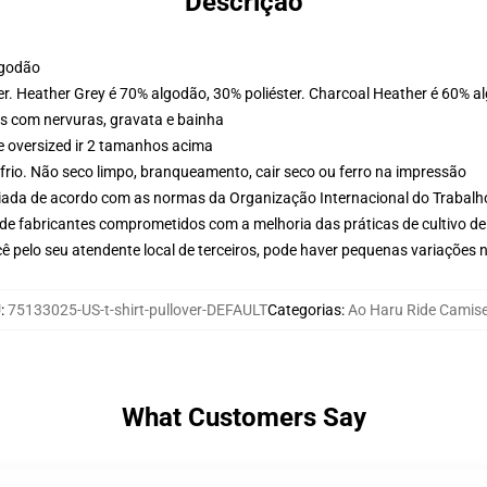
Descrição
lgodão
er. Heather Grey é 70% algodão, 30% poliéster. Charcoal Heather é 60% a
s com nervuras, gravata e bainha
e oversized ir 2 tamanhos acima
frio. Não seco limpo, branqueamento, cair seco ou ferro na impressão
aliada de acordo com as normas da Organização Internacional do Trabalh
de fabricantes comprometidos com a melhoria das práticas de cultivo de
ê pelo seu atendente local de terceiros, pode haver pequenas variações 
U
:
75133025-US-t-shirt-pullover-DEFAULT
Categorias
:
Ao Haru Ride Camis
What Customers Say