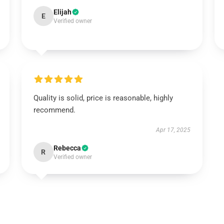
Elijah
E
Verified owner
Quality is solid, price is reasonable, highly
recommend.
Apr 17, 2025
Rebecca
R
Verified owner