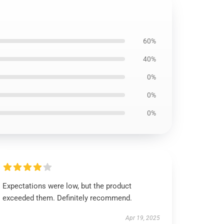
60%
40%
0%
0%
0%
Expectations were low, but the product
exceeded them. Definitely recommend.
Apr 19, 2025