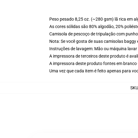
Peso pesado 8,25 oz. (~280 gsm) lã rica em a
As cores sólidas são 80% algodão, 20% poliést
Camisola de pescoço de tripulação com punho
Nota: Se você gosta de suas camisolas baggy 
Instruções de lavagem: Mão ou máquina lavar 
A impressora de terceiros deste produto é av
A impressora deste produto fontes em branco 
Uma vez que cada item é feito apenas para voc
SK