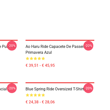
-20%
-20%
e Pullover
Ao Haru Ride Capacete De Passeio De
Primavera Azul
€ 39,51 - € 45,95
-20%
-20%
ncial
Blue Spring Ride Oversized T-Shirts
€ 24,38 - € 28,06