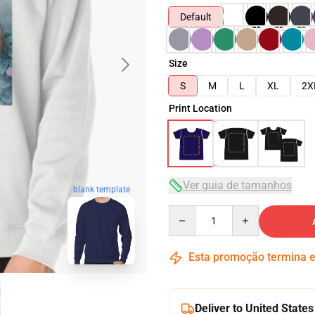
Default
Size
S
M
L
XL
2X
Print Location
Ver guia de tamanhos
blank template
Quantity
Esta promoção termina
Deliver to United States