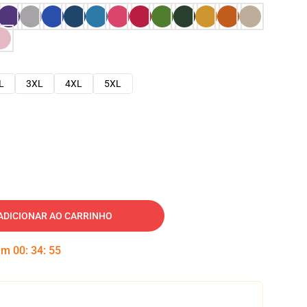
L
3XL
4XL
5XL
ADICIONAR AO CARRINHO
 em
00
:
34
:
54