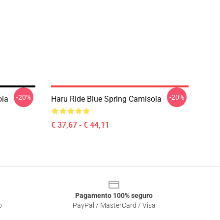
-20%
-20%
ola
Haru Ride Blue Spring Camisola
€ 37,67 - € 44,11
Pagamento 100% seguro
o
PayPal / MasterCard / Visa