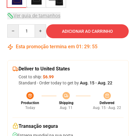
Ver guia de tamanhos
Quantity
ADICIONAR AO CARRINHO
Esta promoção termina em
01
:
29
:
54
Deliver to United States
Cost to ship:
$6.99
Standard - Order today to get by
Aug. 15 - Aug. 22
Production
Shipping
Delivered
Today
Aug. 11
Aug. 15 - Aug. 22
Transação segura
Entrega mundial na sua porta