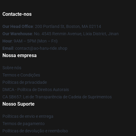
Contacte-nos
Our Head Office
: 200 Portland St, Boston, MA 02114
Our Warehouse
: No. 4545 Renmin Avenue, Lixia District, Jinan
Hour
: 9AM – 5PM (Mon – Fri)
Email
: contact@ao-haru-ride.shop
Nossa empresa
Sobre nós
Termos e Condições
Políticas de privacidade
DMCA - Política de Direitos Autorais
CA SB657: Lei de Transparência de Cadeia de Suprimentos
Nosso Suporte
Políticas de envio e entrega
Termos de pagamento
Políticas de devolução e reembolso