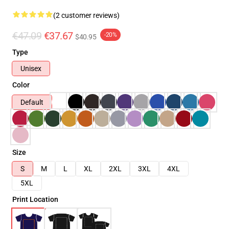
(2 customer reviews)
€47.09
€37.67
-20%
$40.95
Type
Unisex
Color
Default
Size
S
M
L
XL
2XL
3XL
4XL
5XL
Print Location