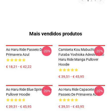
1
/
1
Mais vendidos produtos
Ao Haru Ride Passeio De
Camiseta Kou Mabuchi -
-20%
-20%
Primavera Azul
Futaba Yoshioka Adesivo - Ao
Haru Ride Manga Pullover
Hoodie
€ 18,21 - € 42,22
€ 39,51 - € 45,95
Ao Haru Ride Blue Spring Ride
Ao Haru Ride Capacete De
-20%
-20%
Pullover Hoodie
Passeio De Primavera Azul
€ 39,51 - € 45,95
€ 39,51 - € 45,95