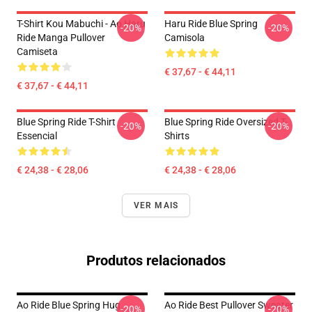
T-Shirt Kou Mabuchi - Ao Haru
Haru Ride Blue Spring
-20%
-20%
Ride Manga Pullover
Camisola
Camiseta
€ 37,67 - € 44,11
€ 37,67 - € 44,11
Blue Spring Ride T-Shirt
Blue Spring Ride Oversized T-
-20%
-20%
Essencial
Shirts
€ 24,38 - € 28,06
€ 24,38 - € 28,06
VER MAIS
Produtos relacionados
Ao Ride Blue Spring Hug
Ao Ride Best Pullover Sweater
-20%
-20%