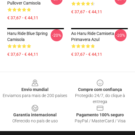
Pullover Camisola
€ 37,67 - € 44,11
€ 37,67 - € 44,11
Haru Ride Blue Spring
Ao Haru Ride Camiseta De
-20%
-20%
Camisola
Primavera Azul
€ 37,67 - € 44,11
€ 37,67 - € 44,11
Footer
Envio mundial
Compre com confiança
Enviamos para mais de 200 países
Protegido 24/7, do clique à
entrega
Garantia internacional
Pagamento 100% seguro
Oferecido no país de uso
PayPal / MasterCard / Visa