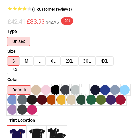
(1 customer reviews)
£42.41
£33.93
-20%
$42.95
Type
Unisex
Size
S
M
L
XL
2XL
3XL
4XL
5XL
Color
Default
Print Location