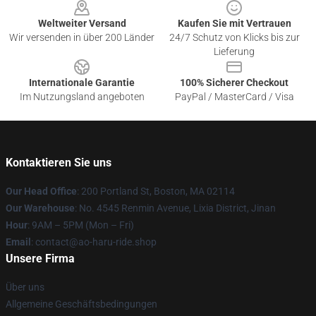
Weltweiter Versand
Kaufen Sie mit Vertrauen
Wir versenden in über 200 Länder
24/7 Schutz von Klicks bis zur
Lieferung
Internationale Garantie
100% Sicherer Checkout
Im Nutzungsland angeboten
PayPal / MasterCard / Visa
Kontaktieren Sie uns
Our Head Office
: 200 Portland St, Boston, MA 02114
Our Warehouse
: No. 4545 Renmin Avenue, Lixia District, Jinan
Hour
: 9AM – 5PM (Mon – Fri)
Email
: contact@ao-haru-ride.shop
Unsere Firma
Über uns
Allgemeine Geschäftsbedingungen