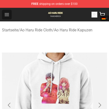
FREE
shipping on orders over $100
Ao Haru Ride Shop - Official Ao Haru Ride Merchandise S
Open menu
Startseite
/
Ao Haru Ride Cloth
/
Ao Haru Ride Kapuzen