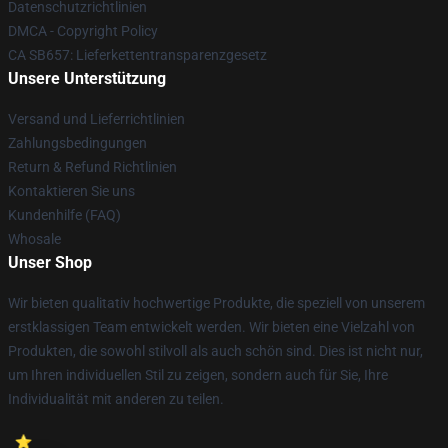
Datenschutzrichtlinien
DMCA - Copyright Policy
CA SB657: Lieferkettentransparenzgesetz
Unsere Unterstützung
Versand und Lieferrichtlinien
Zahlungsbedingungen
Return & Refund Richtlinien
Kontaktieren Sie uns
Kundenhilfe (FAQ)
Whosale
Unser Shop
Wir bieten qualitativ hochwertige Produkte, die speziell von unserem
erstklassigen Team entwickelt werden. Wir bieten eine Vielzahl von
Produkten, die sowohl stilvoll als auch schön sind. Dies ist nicht nur,
um Ihren individuellen Stil zu zeigen, sondern auch für Sie, Ihre
Individualität mit anderen zu teilen.