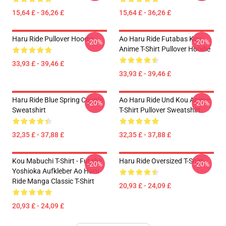
15,64 £ - 36,26 £
15,64 £ - 36,26 £
Haru Ride Pullover Hoodie
Ao Haru Ride Futabas Kou
-20%
-20%
Anime T-Shirt Pullover Hoodie
33,93 £ - 39,46 £
33,93 £ - 39,46 £
Haru Ride Blue Spring Couple
Ao Haru Ride Und Kou Anime
-20%
-20%
Sweatshirt
T-Shirt Pullover Sweatshirt
32,35 £ - 37,88 £
32,35 £ - 37,88 £
Kou Mabuchi T-Shirt - Futaba
Haru Ride Oversized T-Shirt
-20%
-20%
Yoshioka Aufkleber Ao Haru
Ride Manga Classic T-Shirt
20,93 £ - 24,09 £
20,93 £ - 24,09 £