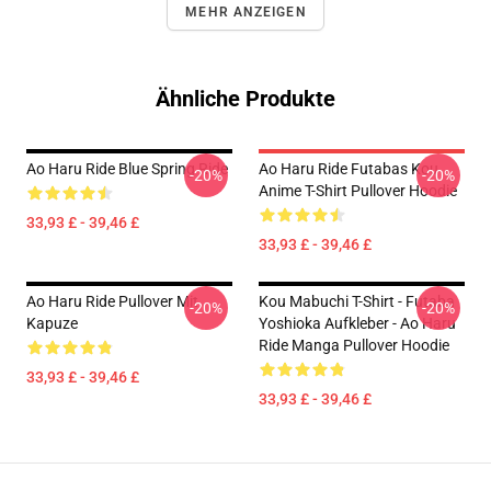
MEHR ANZEIGEN
Ähnliche Produkte
Ao Haru Ride Blue Spring Ride
Ao Haru Ride Futabas Kou
-20%
-20%
Anime T-Shirt Pullover Hoodie
33,93 £ - 39,46 £
33,93 £ - 39,46 £
Ao Haru Ride Pullover Mit
Kou Mabuchi T-Shirt - Futaba
-20%
-20%
Kapuze
Yoshioka Aufkleber - Ao Haru
Ride Manga Pullover Hoodie
33,93 £ - 39,46 £
33,93 £ - 39,46 £
Footer