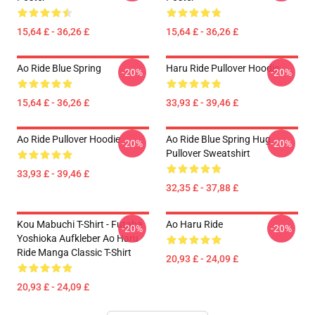
15,64 £ - 36,26 £
15,64 £ - 36,26 £
Ao Ride Blue Spring
Haru Ride Pullover Hoodie
-20%
-20%
15,64 £ - 36,26 £
33,93 £ - 39,46 £
Ao Ride Pullover Hoodie
Ao Ride Blue Spring Hug
-20%
-20%
Pullover Sweatshirt
33,93 £ - 39,46 £
32,35 £ - 37,88 £
Kou Mabuchi T-Shirt - Futaba
Ao Haru Ride
-20%
-20%
Yoshioka Aufkleber Ao Haru
Ride Manga Classic T-Shirt
20,93 £ - 24,09 £
20,93 £ - 24,09 £