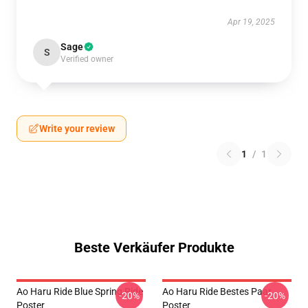
Apr 19, 2025
Sage
S
Verified owner
Write your review
1
/
1
Beste Verkäufer Produkte
Ao Haru Ride Blue Spring Ride
Ao Haru Ride Bestes Paar
-20%
-20%
Poster
Poster