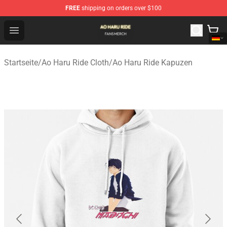
FREE
shipping on orders over $100
Ao Haru Ride Shop - Official Ao Haru Ride Merchandise S
Open menu
Startseite
/
Ao Haru Ride Cloth
/
Ao Haru Ride Kapuzen