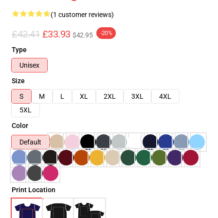
(1 customer reviews)
£42.41
£33.93
-20%
$42.95
Type
Unisex
Size
S
M
L
XL
2XL
3XL
4XL
5XL
Color
Default
Print Location