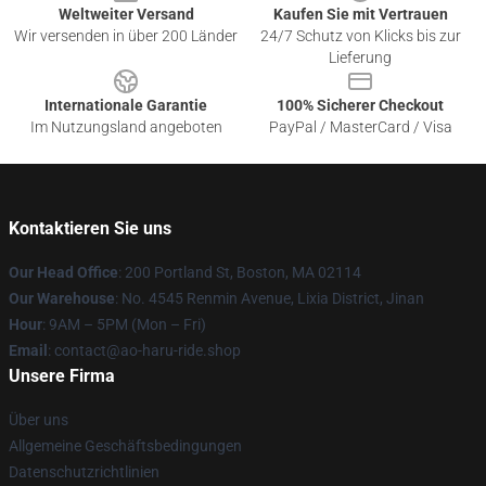
Weltweiter Versand
Kaufen Sie mit Vertrauen
Wir versenden in über 200 Länder
24/7 Schutz von Klicks bis zur
Lieferung
Internationale Garantie
100% Sicherer Checkout
Im Nutzungsland angeboten
PayPal / MasterCard / Visa
Kontaktieren Sie uns
Our Head Office
: 200 Portland St, Boston, MA 02114
Our Warehouse
: No. 4545 Renmin Avenue, Lixia District, Jinan
Hour
: 9AM – 5PM (Mon – Fri)
Email
: contact@ao-haru-ride.shop
Unsere Firma
Über uns
Allgemeine Geschäftsbedingungen
Datenschutzrichtlinien