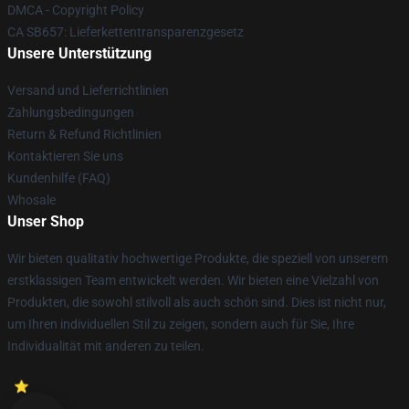
DMCA - Copyright Policy
CA SB657: Lieferkettentransparenzgesetz
Unsere Unterstützung
Versand und Lieferrichtlinien
Zahlungsbedingungen
Return & Refund Richtlinien
Kontaktieren Sie uns
Kundenhilfe (FAQ)
Whosale
Unser Shop
Wir bieten qualitativ hochwertige Produkte, die speziell von unserem
erstklassigen Team entwickelt werden. Wir bieten eine Vielzahl von
Produkten, die sowohl stilvoll als auch schön sind. Dies ist nicht nur,
um Ihren individuellen Stil zu zeigen, sondern auch für Sie, Ihre
Individualität mit anderen zu teilen.