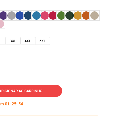
L
3XL
4XL
5XL
ADICIONAR AO CARRINHO
 em
01
:
25
:
53