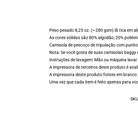
Peso pesado 8,25 oz. (~280 gsm) lã rica em a
As cores sólidas são 80% algodão, 20% poliést
Camisola de pescoço de tripulação com punho
Nota: Se você gosta de suas camisolas baggy 
Instruções de lavagem: Mão ou máquina lavar 
A impressora de terceiros deste produto é av
A impressora deste produto fontes em branco 
Uma vez que cada item é feito apenas para voc
SK