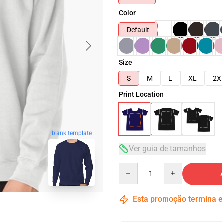
Color
Default
Size
S
M
L
XL
2X
Print Location
blank template
Ver guia de tamanhos
Quantity
Esta promoção termina