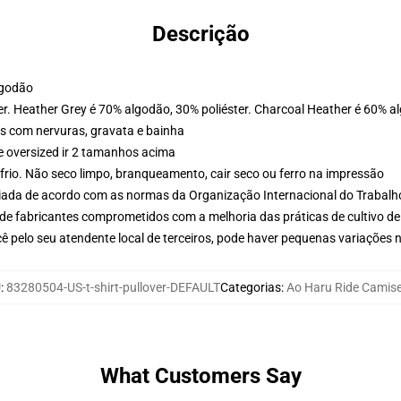
Descrição
lgodão
er. Heather Grey é 70% algodão, 30% poliéster. Charcoal Heather é 60% a
s com nervuras, gravata e bainha
e oversized ir 2 tamanhos acima
frio. Não seco limpo, branqueamento, cair seco ou ferro na impressão
aliada de acordo com as normas da Organização Internacional do Trabalh
de fabricantes comprometidos com a melhoria das práticas de cultivo de
ê pelo seu atendente local de terceiros, pode haver pequenas variações 
U
:
83280504-US-t-shirt-pullover-DEFAULT
Categorias
:
Ao Haru Ride Camis
What Customers Say