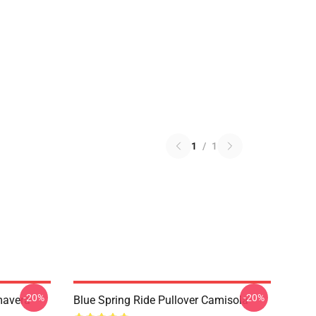
1
/
1
-20%
-20%
mavera
Blue Spring Ride Pullover Camisola