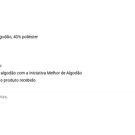
lgodão, 40% poliéster
o
 algodão com a Iniciativa Melhor de Algodão
no produto recebido
etas
,