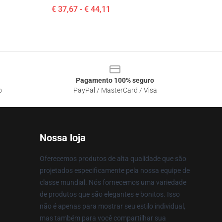
€ 37,67 - € 44,11
Pagamento 100% seguro
o
PayPal / MasterCard / Visa
Nossa loja
Oferecemos produtos de alta qualidade que são
projetados especificamente pela nossa equipe de
classe mundial. Nós fornecemos uma variedade
de produtos que são elegantes e bonitos. Isso
não é apenas para mostrar seu estilo individual,
mas também para você compartilhar sua