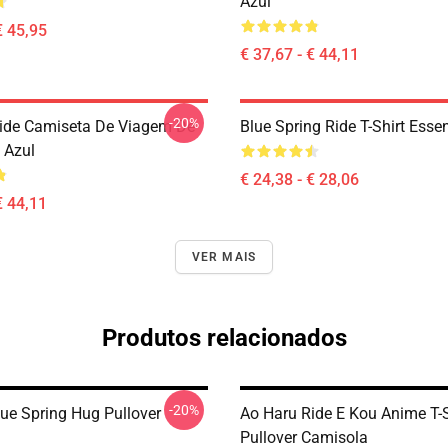
Azul
€ 45,95
€ 37,67 - € 44,11
-20%
ide Camiseta De Viagem De
Blue Spring Ride T-Shirt Esse
 Azul
€ 24,38 - € 28,06
€ 44,11
VER MAIS
Produtos relacionados
-20%
lue Spring Hug Pullover
Ao Haru Ride E Kou Anime T-S
Pullover Camisola