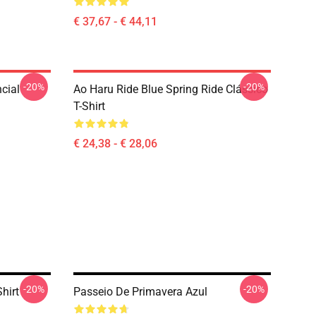
€ 37,67 - € 44,11
-20%
-20%
ncial
Ao Haru Ride Blue Spring Ride Clássico
T-Shirt
€ 24,38 - € 28,06
-20%
-20%
hirt
Passeio De Primavera Azul