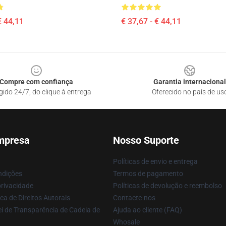
€ 44,11
€ 37,67 - € 44,11
Compre com confiança
Garantia internacional
gido 24/7, do clique à entrega
Oferecido no país de us
mpresa
Nosso Suporte
Políticas de envio e entrega
ndições
Termos de pagamento
privacidade
Políticas de devolução e reembolso
ca de Direitos Autorais
Contacte-nos
i de Transparência de Cadeia de
Ajuda ao cliente (FAQ)
Whosale