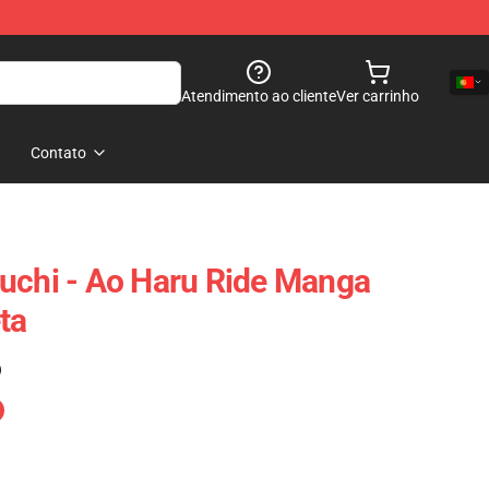
Atendimento ao cliente
Ver carrinho
Contato
uchi - Ao Haru Ride Manga
ta
)