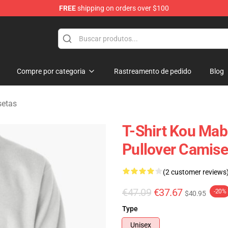
FREE
shipping on orders over $100
 Store
Compre por categoria
Rastreamento de pedido
Blog
setas
T-Shirt Kou Mab
Pullover Camise
(2 customer reviews
€47.09
€37.67
-20%
$40.95
Type
Unisex